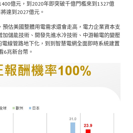
400億元，到2020年即突破千億門檻來到1327億
年將達到2027億元。
，預估美國整體用電需求還會走高，電力企業資本支
增加儲能技術、開發先進水冷技術、中游輸電的變壓
的電線管路地下化，到到智慧電網全面即時系統建置
看6兆新台幣。