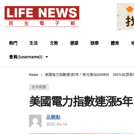
熱門
生活
文教
健康
娛樂
體育
會員({username})
Home
美國電力指數連漲5年！新光推出009805 100％投
合作媒體
美國電力指數連漲5年
品觀點
2025-04-14