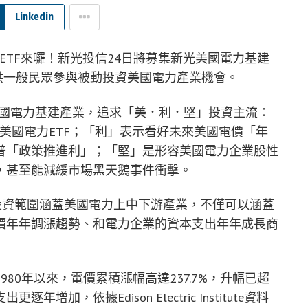
Linkedin
ETF來囉！新光投信24日將募集新光美國電力基建
價，提供一般民眾參與被動投資美國電力產業機會。
定美國電力基建產業，追求「美．利．堅」投資主流：
粹美國電力ETF；「利」表示看好未來美國電價「年
普「政策推進利」；「堅」是形容美國電力企業股性
，甚至能減緩市場黑天鵝事件衝擊。
成分股投資範圍涵蓋美國電力上中下游產業，不僅可以涵蓋
價年年調漲趨勢、和電力企業的資本支出年年成長商
80年以來，電價累積漲幅高達237.7%，升幅已超
，依據Edison Electric Institute資料