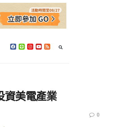
0％投資美電產業
0