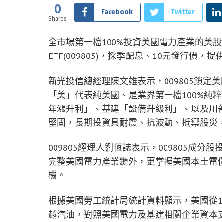
0
Facebook
Twitter
Shares
全市場第一檔100%投資美國電力產業的美股
ETF(009805)，採季配息、10元發行
新光投信總經理陳文雄表示，009805鎖
「美」代表純美國、是業界第一檔100%純
年漲升利」、基建「設備升級利」、以及川
堅固，長期投資具耐震、抗波動、抵禦股災
009805經理人劉恆誌表示，009805
完整美國電力產業鏈外，更掌握美國本土電
機。
根據美國勞工統計局統計資料顯示，美國從19
越汽油，對照美國電力及基建相關企業資本支出更逐年增加