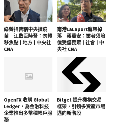
綠營指曾稱中央擋疫
南港LaLaport鷹架掉
苗 江啟臣陣營：勿轉
落 蔣萬安：業者須賠
移焦點 | 地方 | 中央社
償受傷民眾 | 社會 | 中
CNA
央社 CNA
OpenFX 收購 Global
Bitget 提升機構交易
Ledger，為金融科技
框架，引領多資產市場
企業推出多幣種帳戶服
邁向新階段
務