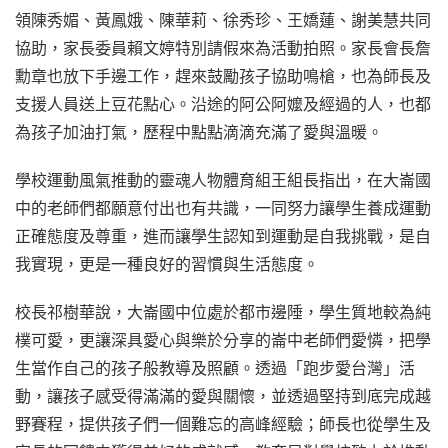
領陳秀媚、黃鳳娥、陳華莉、徐秀珍、王嬌蓮、謝美慧共同
協助，家長委員賴文婷特別請假來為活動拍照。家長會長詹
勳章也放下手邊工作，趕來鼓勵孩子協助鳴槍，也為師長及
支援人員送上豆花點心。沿途的阿公阿嬤及經過的人，也都
為孩子加油打氣，歷程中點點滴滴充滿了愛與溫暖。
學校運動風氣推動的靈魂人物體育組王組長指出，在大崙國
中的老師們都願意付出也有共識，一同努力讓學生養成運動
正確態度及尊重，進而讓學生認知到運動是自我挑戰，是自
我實現，更是一種良好的習慣與生活態度。
校長祁樹華說，大崙國中位處於都市邊陲，學生質地較為純
樸可愛，更讓深具愛心與樂於分享的崙中老師們愛憐，把學
生當作自己的孩子般教導及照顧。透過「跑步愛台灣」活
動，讓孩子感受得滿滿的愛與關懷，並透過堅持到底完成越
野賽程，提供孩子們一個難忘的高峰經驗；師長也從學生及