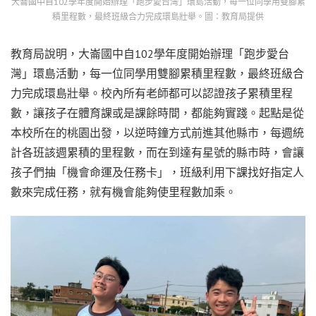
大崙國中自102學年度開始辦理「跑步愛台灣」環島活動，每一位同學用雙腳累
積里程數，最終班級合力完成環島壯舉。圖：教育局提供
教育局說明，大崙國中自102學年度開始辦理「跑步愛台
灣」環島活動，每一位同學用雙腳累積里程數，最終班級合
力完成環島壯舉。校內所有老師都可以認證孩子累積里程
數，讓孩子在體育課或是課餘時間，都能夠實踐。起點是從
本校所在的桃園出發，以逆時鐘方式前進其他縣市，每週統
計各班該週累積的里程數，而在到達有星號的縣市時，會讓
孩子們抽「機會命運及任務卡」，班級利用下課找好指定人
數來完成任務，就有機會能夠使里程數加乘。