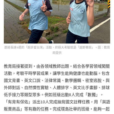
歷經長達9週的「跑步愛台灣」活動，終極大考驗就是「越野賽跑」。圖：教育
局提供
教育局接著提到，由各領域教師出題，結合各學習領域闖關
活動，考驗平時學習成果，讓學生能夠健康也能動腦。包含
國文背書、英文口說、法律常識、數學邏輯、密室逃脫、與
外師對話、自然慣性實驗、人體排字、英文比手畫腳、排球
低手接力等類型眾多。例如班級出動8人完成「數獨」，
「有背有保佑」派出10人完成抽背國文註釋任務，用「英語
販賣商品」等有趣的任務。完成環島壯舉的班級，能夠一起