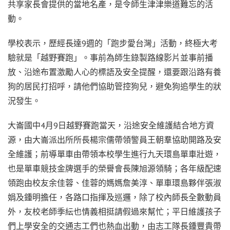
共享家長會提供的當地名產，是令師生津津樂道難忘的活
動。
學校表示，歷經長達9週的「跑步愛台灣」活動，終極大考
驗就是「越野賽跑」。事前為師生錄製路線影片並事前播
放、沿途布置激勵人心的標語及安全提醒，還要跟沿路有養
狗的居民打招呼，請他們協助管控狗兒，避免狗追學生的狀
況發生。
大崙國中4月9日越野賽跑當天，沿途安全維護結合地方資
源，由大崙派出所所長楊宗儒帶領警員王朝羣協助開路及安
全維護；前導單車由帶領本校學生進行九天環島單車壯遊，
也是單車競技金牌選手的榮譽會長陳旭源領騎；各年級配速
領跑由校友余佳蓉、佳蓉的媽媽詹美淳、單車環島夥伴張淑
娟及鍾明擔任，各路口指揮及巡邏，除了校內師長全數動員
外，友校老師季紜也情義相挺請假過來幫忙；平日維護孩子
們上學安全的交通志工們也熱血出動，由志工隊長鍾豐貴帶