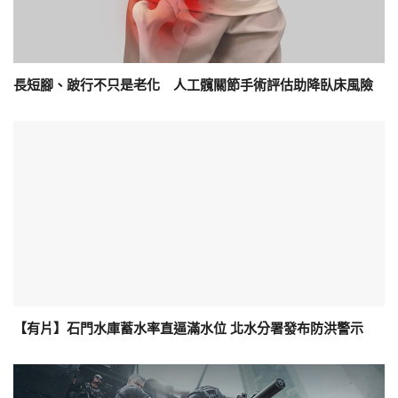
長短腳、跛行不只是老化 人工髖關節手術評估助降臥床風險
【有片】石門水庫蓄水率直逼滿水位 北水分署發布防洪警示