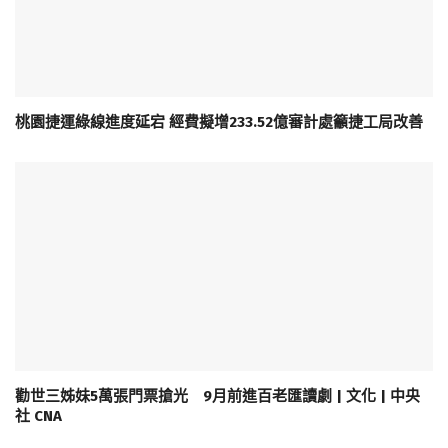
桃園捷運綠線進度延宕 經費擬增233.52億審計處籲捷工局改善
勸世三姊妹5萬張門票搶光 9月前進百老匯讀劇 | 文化 | 中央
社 CNA