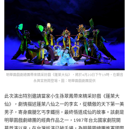
明華園戲劇總團帶來精采好戲《蓬萊大仙》，將於4月20日下午19時，在觀音
永興宮熱鬧登場。圖：明華園戲劇團提供
此次演出特別邀請當家小生孫翠鳳帶來精采好戲《蓬萊大
仙》，劇情描述蓬萊八仙之一的李玄，從驕傲的天下第一美
男子，寄身瘸腿乞丐李鐵拐，最終悟道成仙的故事。該劇是
明華園戲劇總團的經典作品之一，1987年台北國家劇院開
幕首演以來，在台灣巡演已破千場，為明華園總團進軍國際