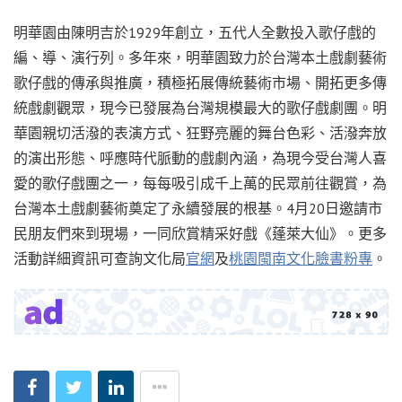
明華園由陳明吉於1929年創立，五代人全數投入歌仔戲的
編、導、演行列。多年來，明華園致力於台灣本土戲劇藝術
歌仔戲的傳承與推廣，積極拓展傳統藝術市場、開拓更多傳
統戲劇觀眾，現今已發展為台灣規模最大的歌仔戲劇團。明
華園親切活潑的表演方式、狂野亮麗的舞台色彩、活潑奔放
的演出形態、呼應時代脈動的戲劇內涵，為現今受台灣人喜
愛的歌仔戲團之一，每每吸引成千上萬的民眾前往觀賞，為
台灣本土戲劇藝術奠定了永續發展的根基。4月20日邀請市
民朋友們來到現場，一同欣賞精采好戲《蓬萊大仙》。更多
活動詳細資訊可查詢文化局
官網
及
桃園閩南文化臉書粉專
。