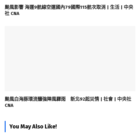
颱風影響 海運9航線空運國內79國際115航次取消 | 生活 | 中央
社 CNA
颱風白海豚環流釀強陣風驟雨 新北92起災情 | 社會 | 中央社
CNA
You May Also Like!