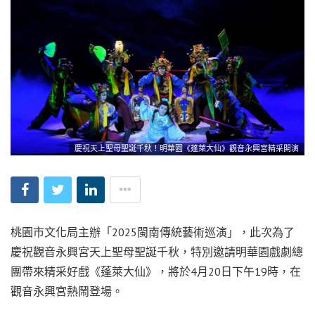
慶祝天上聖母聖誕千秋！明華園《蓬萊大仙》觀音永興宮精采開演
桃園市文化局主辦「2025閩南傳統藝術巡演」，此次為了
慶祝觀音永興宮天上聖母聖誕千秋，特別邀請明華園戲劇總
團帶來精采好戲《蓬萊大仙》，將於4月20日下午19時，在
觀音永興宮熱鬧登場。