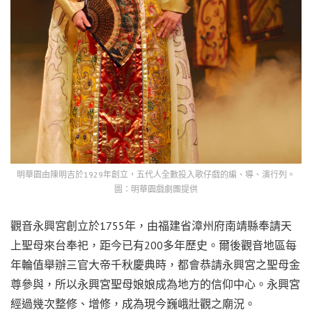
明華園由陳明吉於1929年創立，五代人全數投入歌仔戲的編、導、演行列。
圖：明華園戲劇團提供
觀音永興宮創立於1755年，由福建省漳州府南靖縣奉請天
上聖母來台奉祀，距今已有200多年歷史。爾後觀音地區每
年輪值舉辦三官大帝千秋慶典時，都會恭請永興宮之聖母金
尊參與，所以永興宮聖母娘娘成為地方的信仰中心。永興宮
經過幾次整修、增修，成為現今巍峨壯觀之廟況。