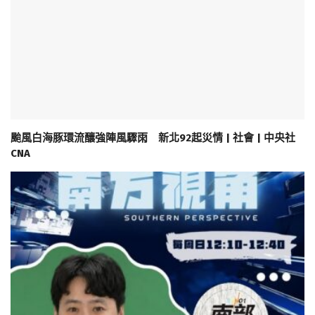
颱風白海豚環流釀強陣風驟雨 新北92起災情 | 社會 | 中央社
CNA