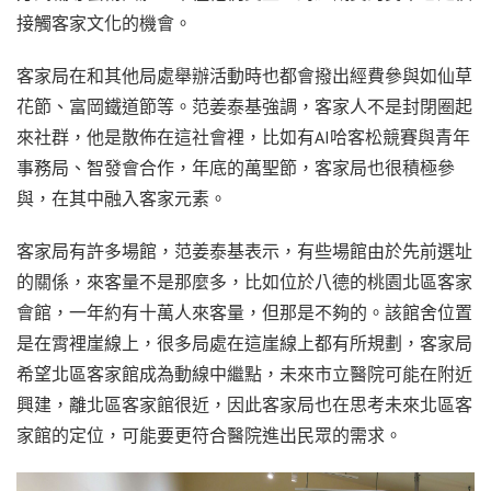
接觸客家文化的機會。
客家局在和其他局處舉辦活動時也都會撥出經費參與如仙草
花節、富岡鐵道節等。范姜泰基強調，客家人不是封閉圈起
來社群，他是散佈在這社會裡，比如有AI哈客松競賽與青年
事務局、智發會合作，年底的萬聖節，客家局也很積極參
與，在其中融入客家元素。
客家局有許多場館，范姜泰基表示，有些場館由於先前選址
的關係，來客量不是那麼多，比如位於八德的桃園北區客家
會館，一年約有十萬人來客量，但那是不夠的。該館舍位置
是在霄裡崖線上，很多局處在這崖線上都有所規劃，客家局
希望北區客家館成為動線中繼點，未來市立醫院可能在附近
興建，離北區客家館很近，因此客家局也在思考未來北區客
家館的定位，可能要更符合醫院進出民眾的需求。