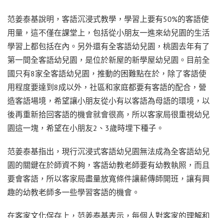
范姜泰基說明，客語沉浸式教學，學習上要有50%的客語使
用量，這不僅在課堂上，包括從小朋友一進來幼兒園的生活
學習上都包括在內。另外還有全客語幼兒園，桃園去年有了
第一間全客語幼兒園，是位於新屋的新學屋幼兒園。目前全
國只有8家全客語幼兒園，推動的困難點在於，除了客語使
用程度要達到8成以外，社區和家庭都要有客語的配合，營
造客語場境，希望讓小朋友從小有以客語為母語的環境，以
後再重新拾回客語的機會就會很高，所以客家局很重視幼兒
園這一塊，希望在小朋友2、3歲時埋下種子。
范姜泰基指出，現行沉浸式客語幼兒園無法成為全客語幼兒
園的關鍵在於師資不夠，客語幼教老師要有幼教執照，而且
要會客語，所以客家局盡量放寬條件讓薪傳師開班，讓有興
趣的幼教老師多一些學習客語的機會。
在客家文化保存上，范姜泰基表示，每個人對客家的理解和