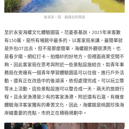
後湖溪。圖：翻攝自新聞處
至於永安海螺文化體驗園區，范姜泰基說，2023年來客數
有150萬，是所有場館中最多的，以客家局來講，最簡單就
是外包OT出去，但不是那麼簡單，海螺館外觀很漂亮，也
是看夕陽、網紅打卡、拍婚紗的好地方，但裡面商業空間不
夠，因此客家局在思考與附近一些景點設施結合，如青年事
務局在旁邊有一個青年學習體驗園區可以住宿、進行戶外活
動，還有正在改造中的後湖溪，依但處理完成，可以玩立槳
等水上活動，這些景點設施可以整合成一天、兩天的旅遊行
程。且永安漁港是少有的客家漁港，附近還有石滬，有機會
體驗海洋客家獨有的牽罟文化，因此，海螺館是桃園珍珠海
岸線重要的亮點，市府正在積極規劃中。