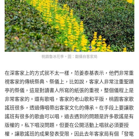
桃園魯冰花季。圖：翻攝自客家局
在深客家上的方式就不太一樣，范姜泰基表示，他們非常重
視客家的傳統祭典、祭儀上，比如說，客家人非常注重聖蹟
亭的祭儀，這是對讀書人所寫的紙張的重視，整個儀程上是
非常客家的。還有歌唱，客家的老山歌和平版，桃園客家歌
謠班很多，透過傳唱帶出客家文化的傳承。在手段上要讓歌
謠班有很多的歌曲可以唱，過去遇到的問題是許多歌謠是有
版權的，私下唱沒問題，但要在公開活動上唱就必須要授
權，讓歌謠班的成果發表受限，因此去年客家局有個「發電