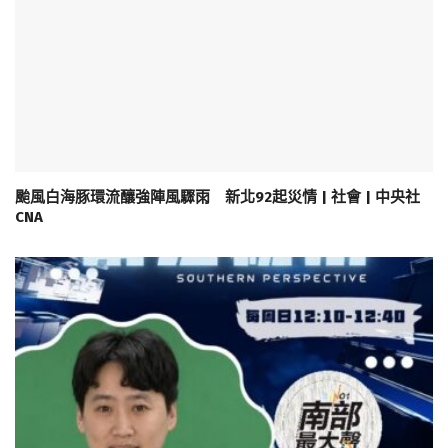
颱風白海豚環流釀強陣風驟雨 新北92起災情 | 社會 | 中央社
CNA