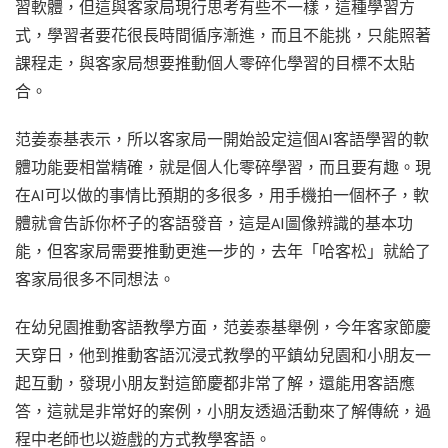
習軟體，但這與客家局現行思考有些不一樣，這種學習方
式，學習者要花很長時間循序漸進，而且不能挑，只能照著
課程走，與客家局想要推動個人零碎化學習的目標不太貼
合。
范姜泰基表示，所以客家局一開始設定這個AI客語學習的軟
體功能要相當精確，就是個人化零碎學習，而且要有趣。現
在AI可以做的事情比預期的多很多，用手機拍一個杯子，軟
體就會告訴你杯子的客語發音，這是AI圖像辨識的基本功
能，但客家局需要推動更進一步的，去年「哈客松」就給了
客家局很多不同想法。
在幼兒園推動客語教學方面，范姜泰基舉例，今年客家節慶
天穿日，他到推動客語沉浸式教學的平鎮幼兒園和小朋友一
起互動，發現小朋友對這節慶都非常了解，還能用客語應
答，這就是非常好的案例，小朋友透過活動來了解傳統，過
程中老師也以遊戲的方式教學客語。