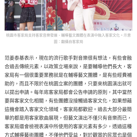
桃園市客家局支持客家音樂發展、輔導藝文團體在表演中融入客家文化。示意
圖：翻攝自客家局
范姜泰基表示，現在的流行歌手對音樂很有想法，有些會融
合過去傳統元素，以政策立場來說，是要輔導他們長大，客
家局有一個很重要業務就是在輔導藝文團體，是有些經費補
助的，而且不限於在桃園立案的團體，只要來桃園演出就可
以提出申請。每年底客家局都會公告申請的原則，其中當然
要與客家文化相關，有些團體沒接觸過客家文化，如果想藉
這機會踏入客家文化領域，客家局都歡迎。過去大部分最簡
單的都是用客家歌曲展現，但藝文演出不僅只有音樂而已，
客家局還會檢視表演中所使用的客家元素有多少，透過這種
方式輔導藝術團體，不僅他們受益，對於觀賞的民眾也是個