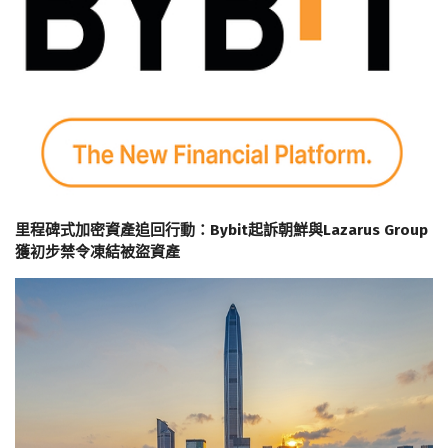
里程碑式加密資產追回行動：Bybit起訴朝鮮與Lazarus Group
獲初步禁令凍結被盜資產