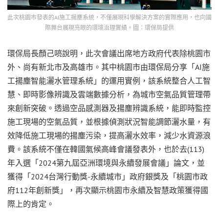
此次桃園市發表的AI施工揚塵系統，不僅展現科學解決方案的實際應用，也向國
際舞台展現亮眼的環境治理實績。圖：環保局提供
環保局長顏己喨說明，此次會議出席地方政府代表除桃園市
外、尚有新北市及高雄市。其中桃園市由環保局分享「AI施
工揚塵智能灑水管理系統」的運用實例，該系統整合人工智
慧、即時影像辨識及雲端數據分析，為城市空氣品質管理帶
來創新突破。透過空品感測器及揚塵辨識系統，能即時監控
施工現場的空氣品質，並根據偵測狀況智能調節灑水量，有
效降低施工現場的揚塵污染，提高灑水效率，減少水資源浪
費。該系統不僅在韓國氣候高峰會議發表外，也於去(113)
年入選「2024第九屆亞洲環境與永續發展會議」論文，並
獲得「2024台灣行動獎-永續城市」政府銀獎及「桃園市政
府112年創新獎」，再次顯示桃園市永續及智慧政策獲得國
際上的肯定。