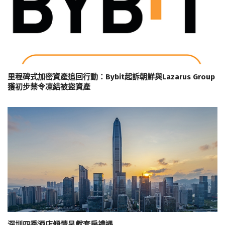
里程碑式加密資產追回行動：Bybit起訴朝鮮與Lazarus Group
獲初步禁令凍結被盜資產
深圳四季酒店傾情呈獻套房禮遇