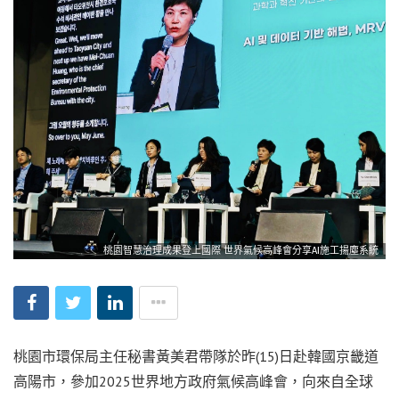
桃園智慧治理成果登上國際 世界氣候高峰會分享AI施工揚塵系統
桃園市環保局主任秘書黃美君帶隊於昨(15)日赴韓國京畿道
高陽市，參加2025世界地方政府氣候高峰會，向來自全球