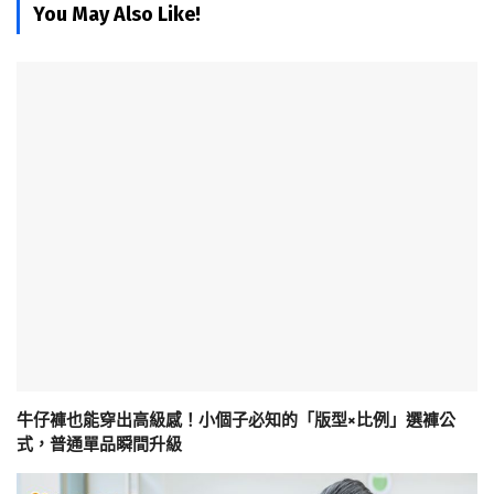
You May Also Like!
牛仔褲也能穿出高級感！小個子必知的「版型×比例」選褲公
式，普通單品瞬間升級