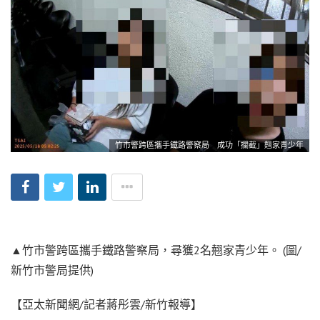
竹市警跨區攜手鐵路警察局 成功「攔截」翹家青少年
▲竹市警跨區攜手鐵路警察局，尋獲2名翹家青少年。 (圖/
新竹市警局提供)
【亞太新聞網/記者蔣彤雲/新竹報導】