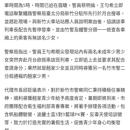
車時間為5時，時間已迫在眉睫，警員蔡明倫、王勻希立即
電話聯繫鐵路警察局臺北分局新竹分駐所先行於月台搜尋，
並趕赴現場。與新竹火車站站務人員說明案由後，協請該車
列車長配合先暫停發車，並由竹警及鐵警分頭一一檢查各車
廂上的乘客有無該名少女。
警察局指出，警員王勻希眼尖發現站內有兩名未成年少男少
女突然奔赴月台欲搭乘該班列車，立即追上去並要求其配合
查證身分；果然就是翹家少女並且同時尋獲另一名竹市警二
分局通報的翹家少男。
代理市長邱臣遠表示，對於新竹市警察同仁秉持積極任事精
神，順利尋獲翹家青少年給予高度肯定，暑期即將到來，市
府團隊配合衛生福利部青春專案，將著手辦理各項活動，包
含帆船體驗營、波麗士盃3對3籃球PK賽、反毒天使培訓營
等，致力於打造充實的暑假生活，促進青少年身心均衡發