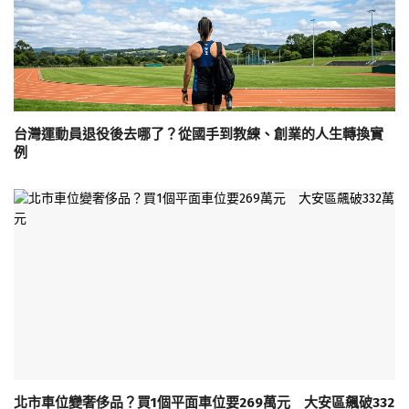
台灣運動員退役後去哪了？從國手到教練、創業的人生轉換實
例
北市車位變奢侈品？買1個平面車位要269萬元 大安區飆破332