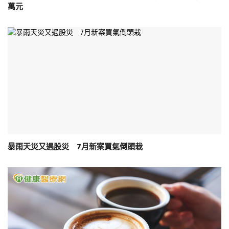
萬元
暴雨天災又遇股災 7月新案買氣倒頭栽