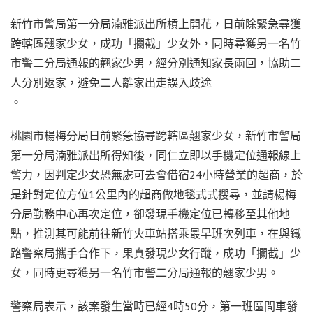
新竹市警局第一分局湳雅派出所槓上開花，日前除緊急尋獲
跨轄區翹家少女，成功「攔截」少女外，同時尋獲另一名竹
市警二分局通報的翹家少男，經分別通知家長兩回，協助二
人分別返家，避免二人離家出走誤入歧途
。
桃園市楊梅分局日前緊急協尋跨轄區翹家少女，新竹市警局
第一分局湳雅派出所得知後，同仁立即以手機定位通報線上
警力，因判定少女恐無處可去會借宿24小時營業的超商，於
是針對定位方位1公里內的超商做地毯式式搜尋，並請楊梅
分局勤務中心再次定位，卻發現手機定位已轉移至其他地
點，推測其可能前往新竹火車站搭乘最早班次列車，在與鐵
路警察局攜手合作下，果真發現少女行蹤，成功「攔截」少
女，同時更尋獲另一名竹市警二分局通報的翹家少男。
警察局表示，該案發生當時已經4時50分，第一班區間車發