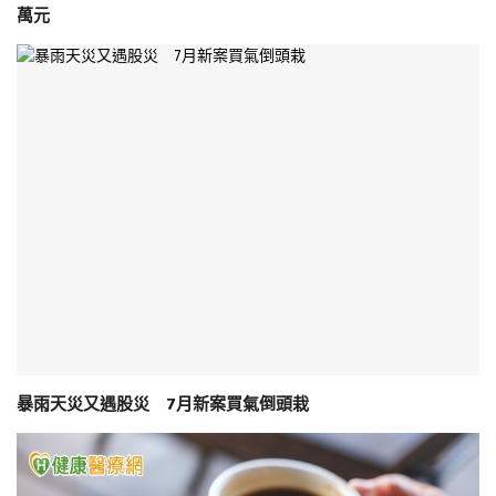
萬元
暴雨天災又遇股災 7月新案買氣倒頭栽