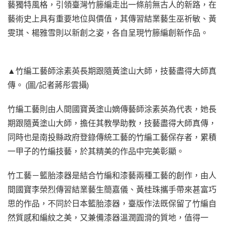
藝獨特風格，引領臺灣竹籐編走出一條前無古人的新路，在
藝術史上具有重要地位與價值，其傳習結業藝生巫祈敏、黃
雯琪、楊雅雪則以新創之姿，各自呈現竹籐編創新作品。
▲竹編工藝師涂素英長期跟隨黃塗山大師，技藝盡得大師真
傳。 (圖/記者蔣彤雲攝)
竹編工藝則由人間國寶黃塗山嫡傳藝師涂素英為代表，她長
期跟隨黃塗山大師，擔任其教學助教，技藝盡得大師真傳，
同時也是南投縣政府登錄傳統工藝的竹編工藝保存者，累積
一甲子的竹編技藝，於其精美的作品中完美彰顯。
竹工藝－籃胎漆器是結合竹編和漆藝兩種工藝的創作，由人
間國寶李榮烈傳習結業藝生簡嘉儀、黃桂珠攜手帶來甚富巧
思的作品，不同於日本籃胎漆器，臺版作法既保留了竹編自
然質感和編紋之美，又兼備漆器溫潤圓滑的質地，值得一