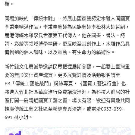
觀。
同場加映的「傳統木雕」，將展出國家雙認定木雕人間國寶
李秉圭精湛作品，李秉圭藝師為民族藝師李松林大師哲嗣，
鹿港傳統木雕李氏世家第五代傳人。他在國畫、書法、詩
詞、彩繪等領域博學精研，更反映至其創作上，木雕作品具
備獨到的個人韻味，以及靈動、有生命力的藝術性。
新竹縣文化局誠摯邀請民眾把握展期參觀，一起愛上臺灣重
要的無形文化資產瑰寶，更多展覽詳情及活動報名請至
FB「傳統工藝敲敲門」粉絲專頁，《國寶工藝進行曲》也
將進入竹北社區華廈進行免費講演巡迴，為科技人群居的社
區打開一扇親近國寶工藝之窗，場次有限，歡迎有興趣共同
推廣傳統工藝之社區至粉絲專頁洽詢，或電洽0933-039-
691 林小姐。