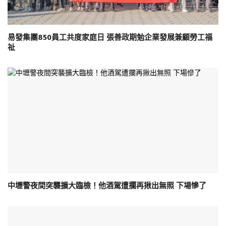
易發集團850員工共度家庭日 張善政期勉企業發展兼顧勞工福
祉
中壢警夜間突襲擴大臨檢！他酒駕遭攔再揪出無照 下場慘了