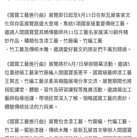
《國寶工藝進行曲》展覽即日起至8月15日在新瓦屋客家文
化保存區展覽館盛大登場，集結5項國家級重要傳統工藝，
邀請人間國寶暨其嫡傳藝師共11位工藝名家展演70餘件精
妙作品，種類包含漆工藝、竹籐編、竹編工藝
、竹工藝及傳統木雕，邀請愛好藝文的朋友們千萬別錯過。
《國寶工藝進行曲》展覽將於6月7日舉辦開幕活動，邀請3
位重磅級工藝家竹籐編人間國寶張憲平、國寶級藝師漆工藝
王賢志、竹編工藝涂素英親臨展場分享交流，展覽期間也將
搭配講堂、體驗、習作及研習課程等推廣活動，邀請展出工
藝師指導授課，帶領民眾深入了解、領略國寶工藝的奧妙，
體驗傳統技法的力與美。
《國寶工藝進行曲》展覽包含漆工藝、竹籐編、竹編工藝、
竹工藝－籃胎漆器、傳統木雕，是新瓦屋首次舉辦人間國寶