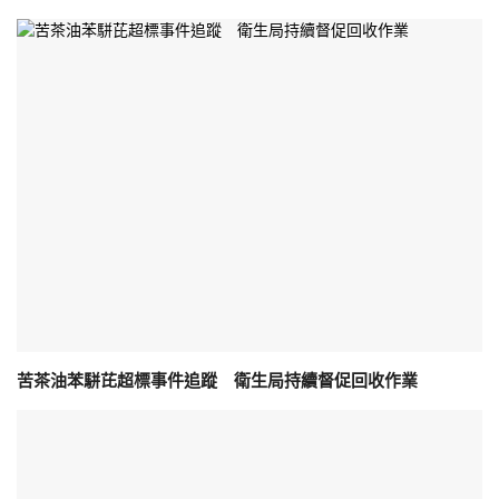
苦茶油苯駢芘超標事件追蹤 衛生局持續督促回收作業