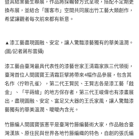
暨其結業藝生聯展，作品將採輪替方式呈現，搭配不定期更
換布展，並結合「匯客市」空間共同展出竹工藝大類創作，
希望讓觀者每次前來都有新意。
▲漆工藝盡現圓融、安定，讓人驚豔漆藝獨有的華美溫潤。
(圖/記者蔣彤雲攝)
漆工藝由臺灣最具代表性的漆藝世家王清霜家族三代領銜，
臺灣首位人間國寶王清霜巨擘將帶來4幅作品參展，包含其
名作〈佇聆孔雀〉，第二代王賢民、王賢志各是漆工藝「戧
金」、「平蒔繪」的地方保存者，第三代王峻偉也有漆畫展
出，盡現圓融、安定、富足又大器的王氏家風，讓人驚豔漆
藝獨有的華美溫潤、曖曖內含光。
竹籐編人間國寶張憲平是臺灣竹籐編藝術大家，作品融合臺
灣漢族、原住民與世界各地竹籐編織的特色，自創的張氏編