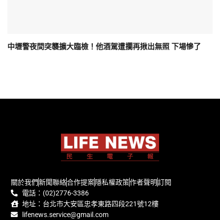
中壢警夜間突襲擴大臨檢！他酒駕遭攔再揪出無照 下場慘了
關於我們
新聞聯絡
合作提案
隱私權政策
作者聲明
訂閱
電話：(02)2776-3386
地址：台北市大安區忠孝東路四段221號12樓
lifenews.service@gmail.com