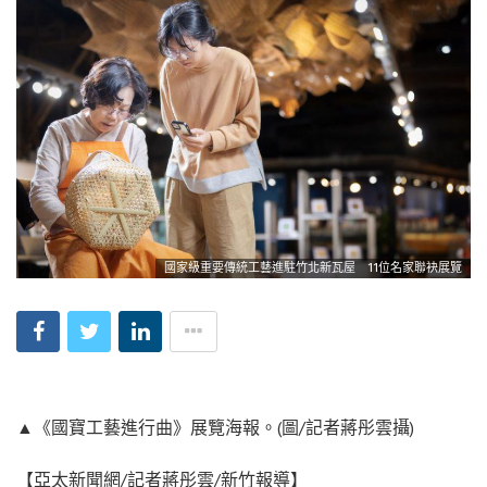
國家級重要傳統工藝進駐竹北新瓦屋 11位名家聯袂展覽
▲《國寶工藝進行曲》展覽海報。(圖/記者蔣彤雲攝)
【亞太新聞網/記者蔣彤雲/新竹報導】