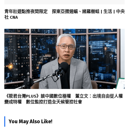
青年壯遊點推夜間限定 探東亞摺翅蝠、諸羅樹蛙 | 生活 | 中央
社 CNA
《筱君台灣PLUS》談中國數位極權 董立文：出境自由從人權
變成特權 數位監控打造全天候管控社會
You May Also Like!