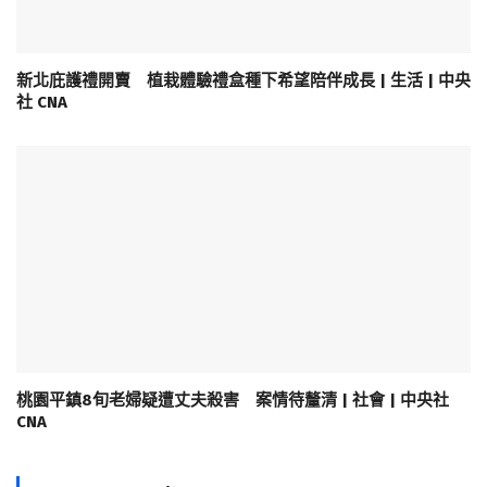
新北庇護禮開賣 植栽體驗禮盒種下希望陪伴成長 | 生活 | 中央
社 CNA
桃園平鎮8旬老婦疑遭丈夫殺害 案情待釐清 | 社會 | 中央社
CNA