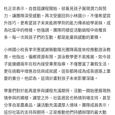
杜正忠表示，自首屆課程開始，就看見孩子展現潛力與努
力，讓團隊深受感動。再次受邀回到小林國小，不僅希望提
升技巧，更希望孩子未來能將學到的能力傳承給學弟妹，成
為社區中的榜樣。他強調，團隊同樣從活動過程中收穫良
多，每一次與孩子們的互動，都是能量與感動的累積。
小林國小校長李宗憲感謝舞動陽光團隊兩度來校推動游泳教
育。他指出，偏鄉資源有限，游泳教學更不易推展，如今孩
子能連續兩年在校內接受專業指導，不僅豐富了暑假生活，
更在挑戰中增進自信與成就感，這些都將成為成長道路上重
要的養分。他認為，這項計畫對孩子未來影響深遠。
學童們對於能再度參與課程充滿期待，活動一開始便展現熱
情參與的模樣。課堂之外，社區居民也熱情到場支持，甚至
分享自家農產品，讓活動充滿濃厚人情味。團隊成員表示，
這份社區的支持與期待，正是推動他們持續辦理的最大動