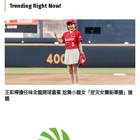
Trending Right Now!
王彩樺擔任味全龍開球嘉賓 尬舞小龍女「逆天女團鉛筆腿」搶
鏡