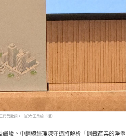
王儒哲致詞。（記者王承綸／攝）
益嚴峻。中鋼總經理陳守道將解析「鋼鐵產業的淨翠