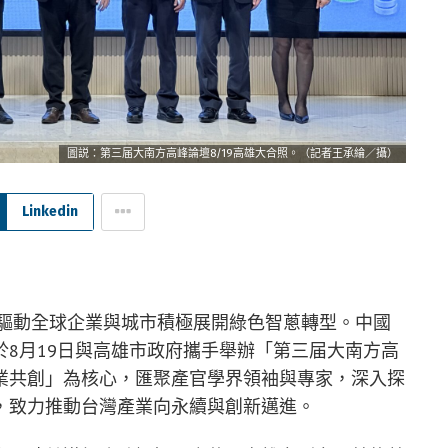
圖説：第三届大南方高峰論壇8/19高雄大合照。（記者王承綸／攝）
Linkedin
，驅動全球企業與城市積極展開綠色智蔥轉型。中國
8月19日與高雄市政府攜手舉辦「第三届大南方高
業共創」為核心，匯聚產官學界領袖與專家，深入探
，致力推動台灣產業向永續與創新邁進。