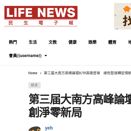
熱門
生活
文教
健康
娛樂
體育
會員({username})
Home
第三届大南方高峰論壇8/19高雄登場 緣色智慧轉型領
綜合
第三届大南方高峰論壇
創淨零新局
yeh