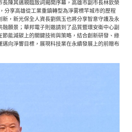
市長陳其邁親臨致詞揭開序幕，高雄市副市長林欽榮
題，分享高雄從工業重鎮轉型為淨雾標竿城市的歷程
創新，新光保全人資長劉佩玉也將分享智意守護及永
共融願景；華邦電子則邀請到了品質暨環安衛中心副
在節能減碳上的關鍵技術與策略，結合創新研發、綠
運邁向淨響目標，展現科技業在永續發展上的前贈布