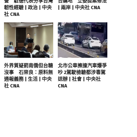
營 駐德代表分享台灣
台購地 立委提案修法
韌性經驗 | 政治 | 中央
| 兩岸 | 中央社 CNA
社 CNA
外界質疑罰南僑但台糖
北市公車擦撞汽車爆爭
沒事 石崇良：原料無
吵 2駕駛檢驗都涉毒駕
通報義務 | 生活 | 中央
送辦 | 社會 | 中央社
社 CNA
CNA