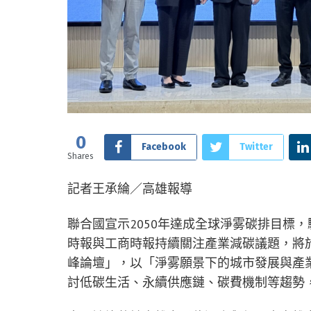
0
Facebook
Twitter
Shares
記者王承綸／高雄報導
聯合國宣示2050年達成全球淨雾碳排目標
時報與工商時報持續關注產業減碳議題，將於
峰論壇」，以「淨雾願景下的城市發展與產
討低碳生活、永續供應鏈、碳費機制等趨勢