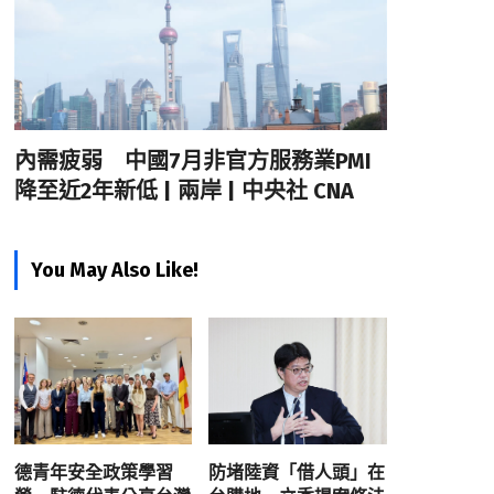
內需疲弱 中國7月非官方服務業PMI
降至近2年新低 | 兩岸 | 中央社 CNA
You May Also Like!
德青年安全政策學習
防堵陸資「借人頭」在