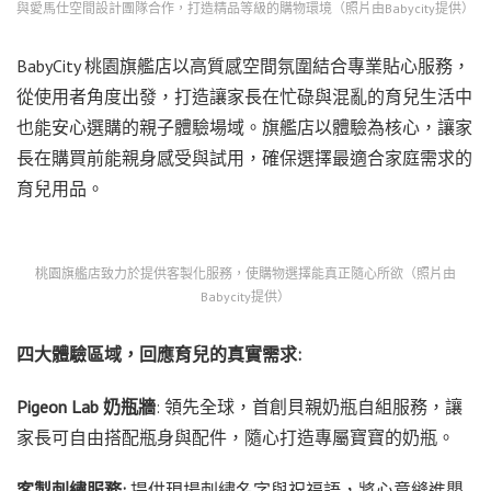
與愛馬仕空間設計團隊合作，打造精品等級的購物環境（照片由Babycity提供）
BabyCity 桃園旗艦店以高質感空間氛圍結合專業貼心服務，
從使用者角度出發，打造讓家長在忙碌與混亂的育兒生活中
也能安心選購的親子體驗場域。旗艦店以體驗為核心，讓家
長在購買前能親身感受與試用，確保選擇最適合家庭需求的
育兒用品。
桃園旗艦店致力於提供客製化服務，使購物選擇能真正隨心所欲（照片由
Babycity提供）
四大體驗區域，回應育兒的真實需求:
Pigeon Lab 奶瓶牆
: 領先全球，首創貝親奶瓶自組服務，讓
家長可自由搭配瓶身與配件，隨心打造專屬寶寶的奶瓶。
客製刺繡服務:
提供現場刺繡名字與祝福語，將心意縫進嬰