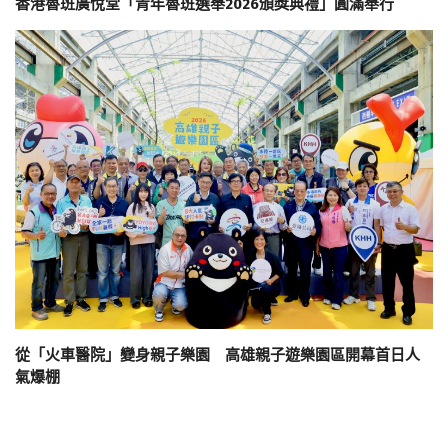
香港魯班廣悅堂「青年魯班選舉2026頒獎典禮」圓滿舉行
從「火車醫院」變身親子樂園 高雄親子遊樂園區開幕首日人
氣爆棚