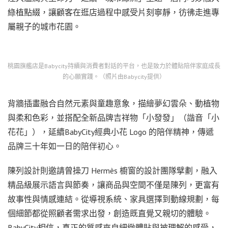
綠植點綴，讓顧客在逛店過程中感受片刻寧靜，彷彿走進專
屬親子的城市花園。
桃園旗艦店是Babycity持續與消費者對話的平台，也是致力於體貼陪伴家庭成長
的心願實踐。（照片由Babycity提供）
背牆插畫融合自然元素與童趣意象，描繪夢幻雲朵、動植物
與柔和色彩，並搭配全新品牌吉祥物「小發發」（諧音「小
花花」），延續BabyCity經典小花 Logo 的陪伴精神，傳遞
品牌三十年如一日的陪伴初心。
陳列設計則邀請曾操刀 Hermès 櫥窗的設計團隊擘劃，融入
精品級展示語言與節奏，讓商品與空間不僅是陳列，更富有
故事性與情感連結。從導視系統、家具選擇到動線規劃，每
個細節都從照顧者需求出發，創造既直覺又親切的體驗。
BabyCity相信，真正的質感來自細緻體貼與被理解的感受，