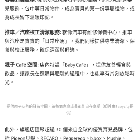
兒服飾、包巾等日常物件，成為寶貝的第一份專屬禮物，或
為成長留下溫暖印記。
推車／汽座校正清潔服務:
就像汽車有維修保養中心，推車
與汽座是寶寶的「日常座駕」，我們同樣提供專業清潔、保
養與校正服務，確保清潔與舒適。
親子 Café 空間:
店內特設「Baby Café」，提供友善輕食與
飲品，讓家長在選購與體驗的過程中，也能享有片刻放鬆時
光。
提供親子友善的駐留空間，讓每個家庭成員都能自在享受（照片由Babycity提
供）
此外，旗艦店匯聚超過 30 個來自全球的優質育兒品牌，包
括 Pigeon貝親、RECARO、Pegperego、b.box、Mushie、