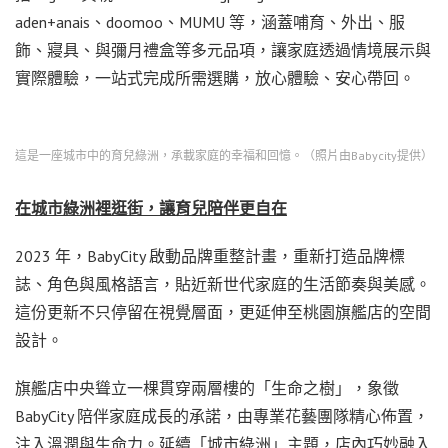
aden+anais、doomoo、MUMU 等，涵蓋哺育、外出、服
飾、寢具、與彌月禮盒等多元品項，讓家庭透過情境展示與
實際體驗，一站式完成所需選購，放心體驗、安心帶回。
這是一座城市中的育兒綠洲，承載家庭的幸福和回憶。（照片由Babycity提供）
在城市綠洲裡逛街，讓育兒陪伴更自在
2023 年，BabyCity 啟動品牌重整計畫，重新打造品牌標
誌、角色與風格語言，貼近新世代家庭的生活節奏與美感。
這份更新不只停留在視覺層面，更延伸至桃園旗艦店的空間
設計。
旗艦店中央聳立一棵貫穿兩層樓的「生命之樹」，象徵
BabyCity 陪伴家庭成長的承諾，由專業花藝團隊精心佈置，
注入溫潤與生命力。延續「城市綠洲」主題，店內巧妙融入