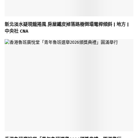
新北淡水疑現龍捲風 房屋鐵皮掉落路樹倒塌電桿傾斜 | 地方 |
中央社 CNA