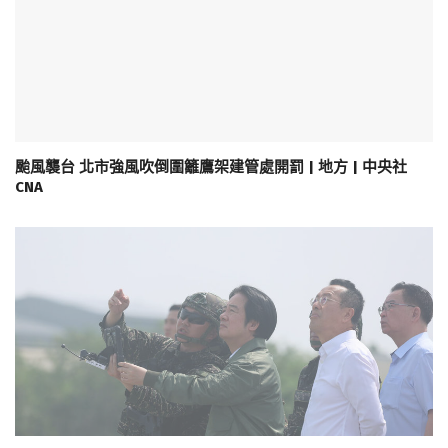
颱風襲台 北市強風吹倒圍籬鷹架建管處開罰 | 地方 | 中央社
CNA