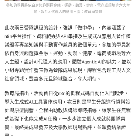
參加的學員將依自身興趣選擇金融、運動、動漫、健康、電商或環境等六大主
題，設計AI代理人的應用。圖：教育局提供
此次兩日營隊課程的設計，強調「做中學」，內容涵蓋了
n8n平台操作、資料爬蟲與API串接及生成式AI應用與著作權
議題等專業知識與手動實作兼具的數個單元，參加的學員將
依自身興趣選擇金融、運動、動漫、健康、電商或環境等六
大主題，設計AI代理人的應用，體驗Agentic AI的魅力，並以
小組專題實作發表做為營隊成果展現，課程包含理工與人文
社會領域，豐富多元且跨域整合，令人期待。
教育局指出，活動首日從n8n的低程式碼自動化入門起步，
導入生成式AI工具實作應用，次日則是學生分組進行資料設
計與原型開發，全程由助教與講師即時指導，讓學生在無程
式基礎下也能完成AI任務，一步步建立個人成就與團隊榮
譽，最終是成果發表及大學教師現場點評，並頒發結業證
書。