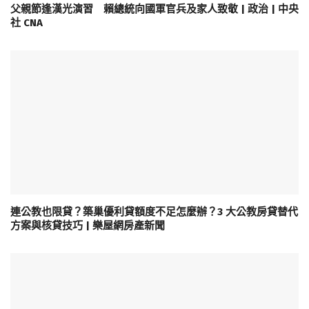
父親節逢漢光演習 賴總統向國軍官兵及家人致敬 | 政治 | 中央
社 CNA
連公教也限貸？築巢優利貸額度不足怎麼辦？3 大公教房貸替代
方案與核貸技巧 | 樂屋網房產新聞