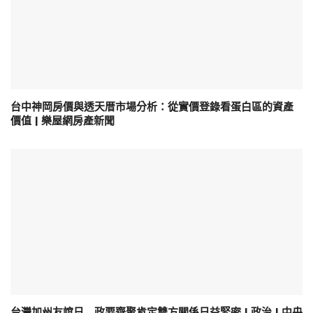
台中神岡房價與透天厝市場分析：從實價登錄看蛋白區的資產
價值 | 樂屋網房產新聞
台灣加州友誼日 政要齊聚肯定雙方關係日益緊密 | 政治 | 中央