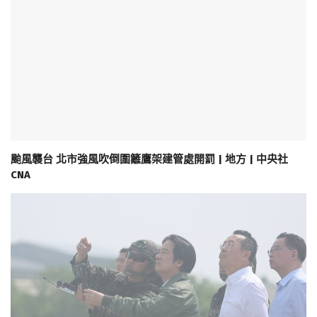
颱風襲台 北市強風吹倒圍籬鷹架建管處開罰 | 地方 | 中央社
CNA