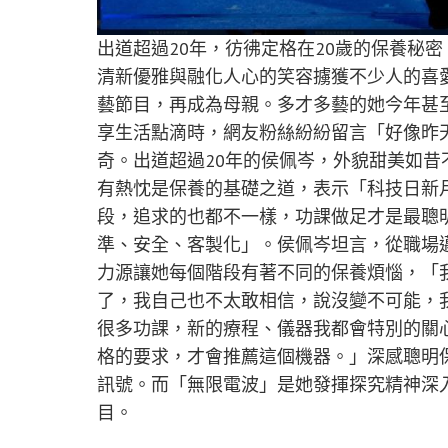
出道超過
20
年，彷彿定格在
20
歲的保養秘密
清新優雅與融化人心的笑容擄獲不少人的喜
藝節目，再成為母親。多才多藝的她今年甚
享生活點滴時，網友粉絲紛紛留言「好像昨
奇。出道超過
20
年的侯佩岑，外貌甜美如昔
有熱忱是保養的基礎之道，表示「科技日新
段
，追求的也都不一樣
，功課做足才是最聰
準、安全、客製化
」。
侯佩岑
坦言
，
從職場
力源讓她每個階段有著不同的保養煩惱
，
「
了，我自己也不太敢相信，說沒變不可能，
很多功課，新的療程、儀器我都會特別的關
格的要求，才會推薦這個機器。」
深感聰明
訊號。而「
無限電波
」是她發揮探究精神深
目。