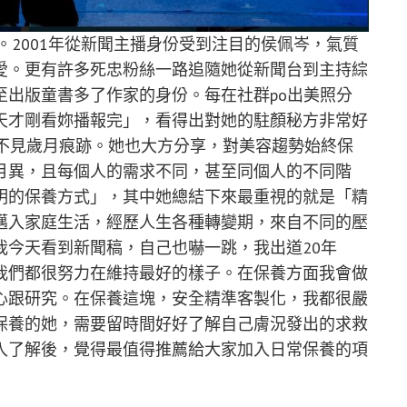
。
2001
年從新聞主播身份受到注目的侯佩岑，
氣質
愛。更有許多死忠粉絲一路追隨她從新聞台到主持綜
至出版童書多了作家的身份。每在社群
po
出美照分
天才剛看妳播報完」，看得出對她的駐顏秘方非常好
不見歲月痕跡。她也大方分享，對
美容趨勢
始終保
月異，且
每個人
的需求不同，甚至同個人的不同
階
明的保養方式
」，其中她總結下來最重視的就是「
精
邁入家庭生活，經歷人生各種轉變期，來自不同的壓
我今天看到新聞稿，自己也嚇一跳，我出道20年
我們都很努力在維持最好的樣子。在保養方面我會做
心跟研究。在保養這塊，安全精準客製化，我都很嚴
保養的
她
，需要留時間好好了解自己膚況發出的求救
入了解後，覺得最值得推薦給大家加入日常保養的項