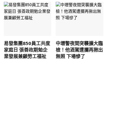
易發集團850員工共度
中壢警夜間突襲擴大臨
家庭日 張善政期勉企
檢！他酒駕遭攔再揪出
業發展兼顧勞工福祉
無照 下場慘了