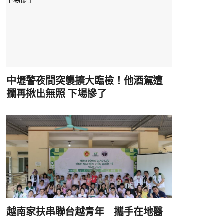
中壢警夜間突襲擴大臨檢！他酒駕遭
攔再揪出無照 下場慘了
越南家扶串聯台越青年 攜手在地醫