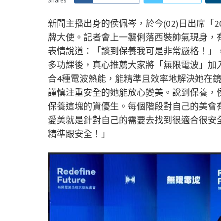
Shares
新聞主播出身的侯佩岑，於今
(
02
)日出席「
2
牌大使。記者會上一襲俐落西裝帥氣現身，
表情說道：「談到保養我可是非常嚴格！」
多功課後，真心推薦大家將「
無限電波
」加
合4種電波熱能
，能精準且效率地解決她在
謹慎注重安全的她能放心變美。
說到保養，
保養這塊的資優生。每個階段對自己的美會
愛美就是針對自己的需要去找到很適合很安
精準跟安全
！
」