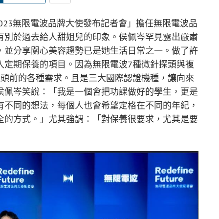
023
無限電波品牌大使發布記者會」擔任無限電波品
有別於過去給人甜姐兒的印象。侯佩岑罕見露出嚴肅
，
並分享
關心美容趨勢已是她生活日常之一。做了許
入定期保養的項目。因為無限電波
7種微針探頭
與
複
鏡頭前的各種需求。且是
三大國際認證機種
，
讓向來
侯佩岑笑說：
「我是一個會把功課做好的學生，更是
有不同的想法，每個人也會希望定格在不同的年紀，
全的方式。」
尤其強調：
「對保養很要求，尤其是要