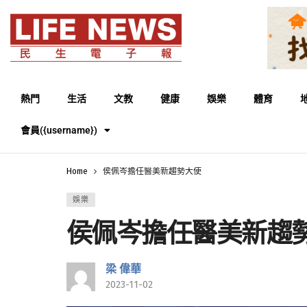
熱門
生活
文教
健康
娛樂
體育
會員({username})
Home
侯佩岑擔任醫美新趨勢大使
娛樂
侯佩岑擔任醫美新趨
梁 偉華
2023-11-02