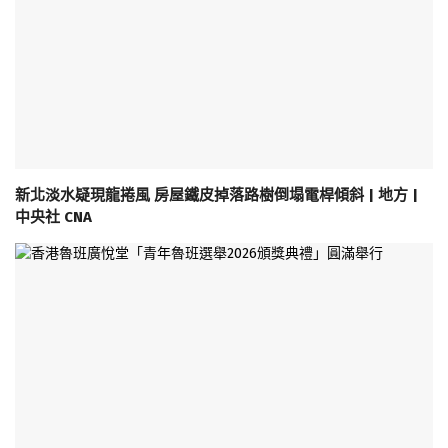
新北淡水疑現龍捲風 房屋鐵皮掉落路樹倒塌電桿傾斜 | 地方 |
中央社 CNA