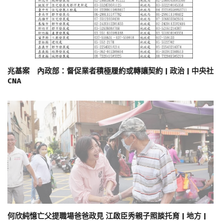
兆基案 內政部：督促業者積極履約或轉讓契約 | 政治 | 中央社
CNA
何欣純憶亡父提職場爸爸政見 江啟臣秀親子照談托育 | 地方 |