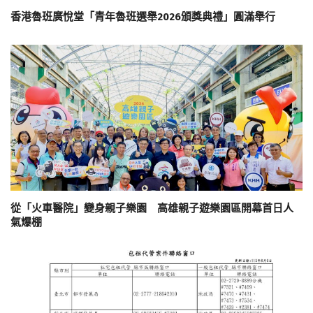
香港魯班廣悅堂「青年魯班選舉2026頒獎典禮」圓滿舉行
從「火車醫院」變身親子樂園 高雄親子遊樂園區開幕首日人
氣爆棚