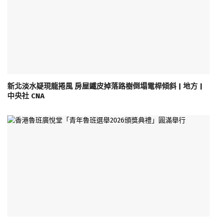
新北淡水疑現龍捲風 房屋鐵皮掉落路樹倒塌電桿傾斜 | 地方 |
中央社 CNA