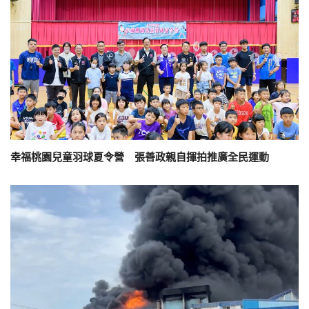
幸福桃園兒童羽球夏令營 張善政親自揮拍推廣全民運動