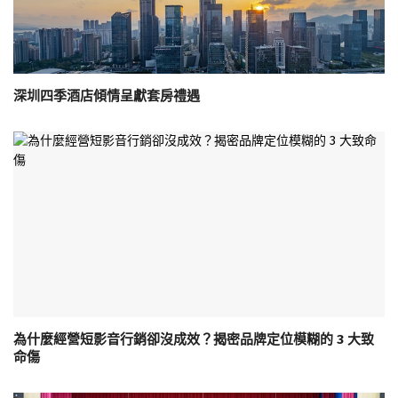
深圳四季酒店傾情呈獻套房禮遇
為什麼經營短影音行銷卻沒成效？揭密品牌定位模糊的 3 大致
命傷