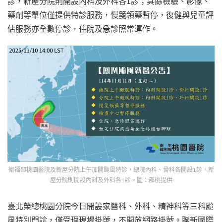
診，新屋分院則開設內科及外科各1診；其餘檢驗、影像、
藥劑等單位僅提供特診服務，慢箋領藥暫停，復健與兒童評
估服務亦全數停診，住院及急診照常運作。
衛福部桃園醫院及新屋分院上午加開颱風特診，總院內科、骨科各開設1診，新
屋分院則開設內科及外科各1診。圖：部桃提供
臺北榮總桃園分院今日開設家醫科、外科、精神科等三科颱
風特別門診，僅受理現場掛號，不開放網路掛號。聯新國際