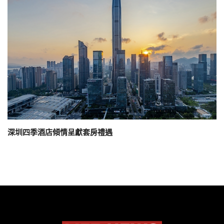
深圳四季酒店傾情呈獻套房禮遇