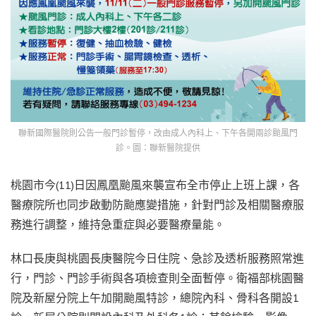
聯新國際醫院則公告一般門診暫停，改由成人內科上、下午各開兩診颱風門
診。圖：聯新醫院提供
桃園市今(11)日因鳳凰颱風來襲宣布全市停止上班上課，各
醫療院所也同步啟動防颱應變措施，針對門診及相關醫療服
務進行調整，維持急重症與必要醫療量能。
林口長庚與桃園長庚醫院今日住院、急診及透析服務照常進
行，門診、門診手術與各項檢查則全面暫停。衛福部桃園醫
院及新屋分院上午加開颱風特診，總院內科、骨科各開設1