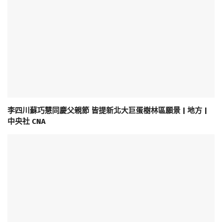
李四川蘇巧慧同慶父親節 皆提新北大巨蛋樹林區願景 | 地方 |
中央社 CNA