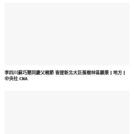
李四川蘇巧慧同慶父親節 皆提新北大巨蛋樹林區願景 | 地方 |
中央社 CNA