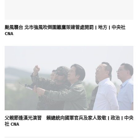
颱風襲台 北市強風吹倒圍籬鷹架建管處開罰 | 地方 | 中央社
CNA
父親節逢漢光演習 賴總統向國軍官兵及家人致敬 | 政治 | 中央
社 CNA