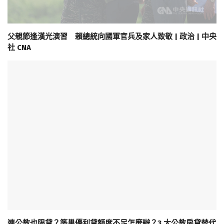
父親節逢漢光演習 賴總統向國軍官兵及家人致敬 | 政治 | 中央
社 CNA
連公教也限貸？築巢優利貸額度不足怎麼辦？3 大公教房貸替代