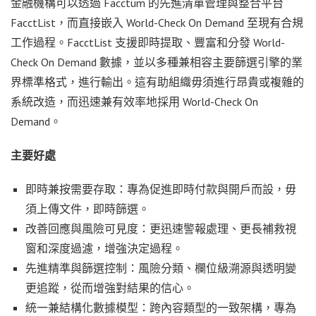
金融機構可以透過 Facctum 的先進清單管理與整合平台
FacctList，而直接嵌入 World-Check On Demand 至現有合規
工作過程。FacctList 支援即時提取、豐富和分發 World-
Check On Demand 數據，並以多種兼相容主要篩選引擎的業
界標準格式，進行輸出。這有助組織毋須進行昂貴或複雜的
系統改造，而迅速兼有效率地採用 World-Check On
Demand。
主要好處
即時兼按需要存取：專為促進即時付款與開戶而設，毋
須上傳文件，即時篩選。
改善回應與風險可見度：更迅速警報處理、更長補救視
窗和深度過濾，增強決定過程。
先進精準與篩選控制：風險分類、欄位級溯源與透明變
更追蹤，從而增強對結果的信心。
統一兼結構化數據模型：跨內容類型的一致架構，專為