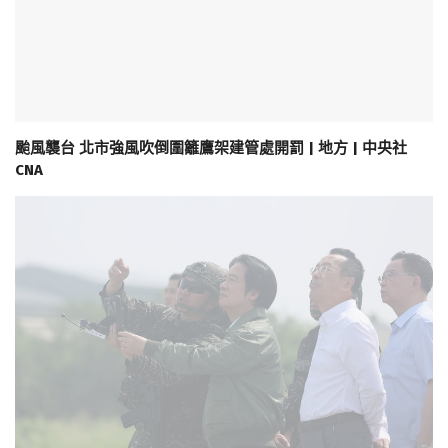
颱風襲台 北市強風吹倒圍籬鷹架建管處開罰 | 地方 | 中央社
CNA