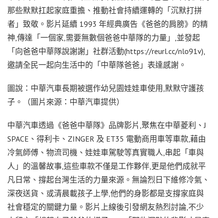
那些默默扛起家庭重擔、推動社會持續運轉的「沉默打拼
者」致敬。影片延續 1993 年經典廣告《爸爸的肩膀》的精
神,傳達「一個家,需要無數個爸爸中華隊的力量」,並發起
「向爸爸中華隊說謝謝」社群活動(https://reurl.cc/nlo91v),
邀請全民一起向生活中的「中華隊爸爸」表達感謝。
圖說：中華汽車長期被選作幼兒園娃娃車使用,默默守護孩
子。（圖片來源：中華汽車提供）
中華汽車透過《爸爸中華隊》品牌影片,聚焦在中華菱利、J
SPACE、得利卡、ZINGER 及 ET35 電動商用車等車款,藉由
冷氣師傅、物流司機、娃娃車駕駛等真實職人,串起「車與
人」的溫馨故事,這些車款不僅是工作夥伴,更是他們成就平
凡日常、撐起台灣生活的力量來源。無論烈日下維修冷氣、
深夜送貨、或清晨載孩子上學,他們的身影都是支撐家庭與
社會穩定的關鍵力量。影片上線後引發網友熱烈討論,不少