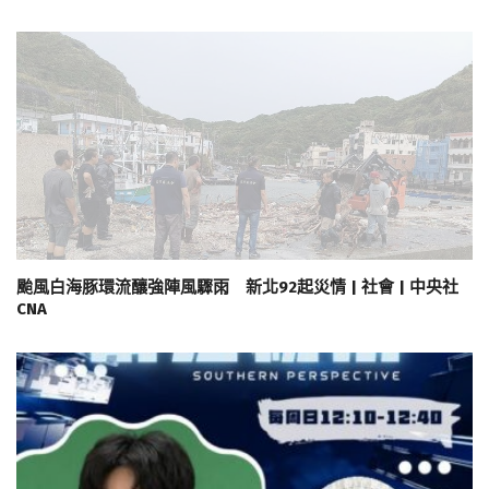
颱風白海豚環流釀強陣風驟雨 新北92起災情 | 社會 | 中央社
CNA