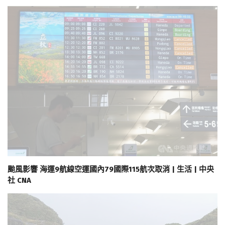
颱風影響 海運9航線空運國內79國際115航次取消 | 生活 | 中央
社 CNA