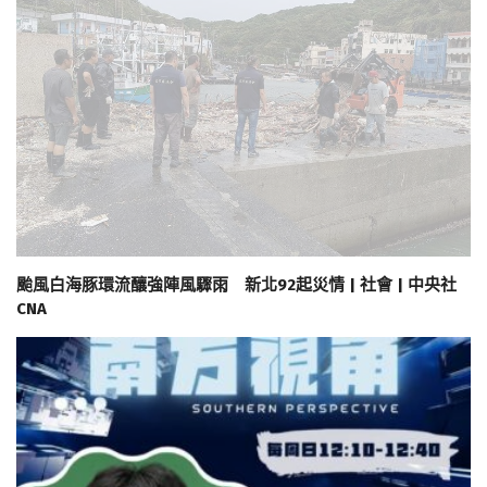
颱風白海豚環流釀強陣風驟雨 新北92起災情 | 社會 | 中央社
CNA