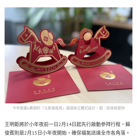
今年限量6萬個的「元氣搖搖馬」福袋採立體式設計。圖：民政局提供
王明鉅將於小年夜前一日2月14日起先行啟動參拜行程，蘇
俊賓則是2月15日小年夜開始，確保福氣送達全市各角落。