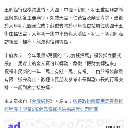
王明鉅行程橫跨蘆竹、大園、中壢。初四、初五重點拜訪新
屋與龜山各主要廟宇，如威天宮、仁德宮及樂善寺等，最後
於大年初六圓滿完成；蘇俊賓將於小年夜首站前往桃園十五
街庄福德宮。大年初一集中平鎮與大溪區。初三、初四則走
訪新屋、楊梅、龍潭與復興等區。
市府表示，今年限量6萬個的「元氣搖搖馬」福袋採立體式
設計，馬背上的金元寶可以轉動，象徵「把財氣轉進來」，
祝福市民新的一年「馬上有錢、馬上有福」。由於福袋數量
有限，送完為止，歡迎市民朋友參考市長與副市長的行程安
排，一起到廟宇接好運。
本文章來自《
台灣線報
》。原文：
張善政桃園廟宇走春參拜
行程曝！限量6萬個元氣搖搖馬福袋等你帶回家