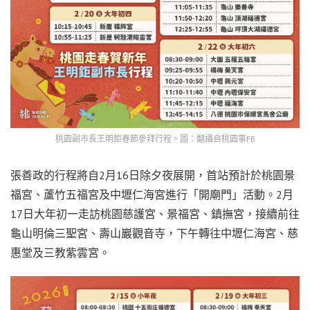
桃園副市長王明鉅春節參拜行程。圖：翻攝自桃園事FB
張善政的行程將自2月16日除夕夜展開，首站預計於桃園景
福宮、蘆竹五福宮及中壢仁海宮進行「開廟門」活動。2月
17日大年初一走訪桃園慈護宮、景福宮、鎮撫宮，接續前往
龜山明倫三聖宮、壽山巖觀音寺，下午轉往中壢仁海宮、慈
惠堂及三教紫雲宮。