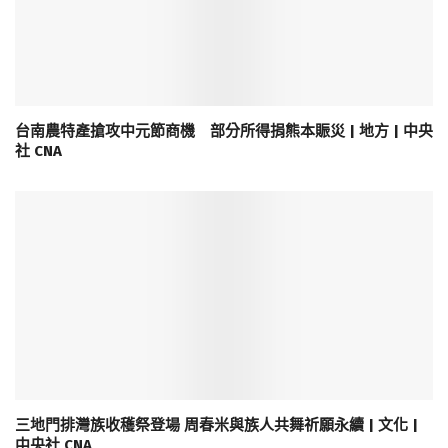
台南農特產搶攻中元節商機 部分所得捐熊本賑災 | 地方 | 中央
社 CNA
三地門排灣族收穫祭登場 周春米與族人共舞祈願永續 | 文化 |
中央社 CNA