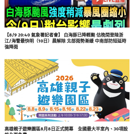
【8/9 20:40 氣象署記者會】 白海豚已降輕颱 估晚間登陸浙
江/海警最快明（10日）晨解除 北部雨勢漸緩 中南部防短延時
強降雨
高雄親子遊樂園區8月8日正式開幕 全國最大半室內、30項設