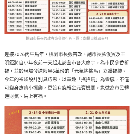
桃園市長張善政春節參拜行程。圖：翻攝自桃園事FB
迎接2026丙午馬年，桃園市長張善政、副市長蘇俊賓及王
明鉅將自小年夜前一天起走訪全市各大廟宇，為市民參香祈
福，並於現場發送限量6萬份的「元氣搖搖馬」立體福袋。
今年的福袋設計別具巧思，以童趣「搖搖馬」為靈感，不僅
可變身療癒小擺飾，更設有旋轉金元寶機關，象徵為市民轉
進財氣、馬上有福。