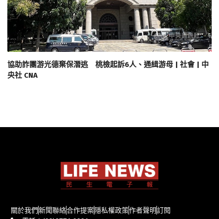
協助詐團游光德棄保潛逃 桃檢起訴6人、通緝游母 | 社會 | 中
央社 CNA
關於我們
新聞聯絡
合作提案
隱私權政策
作者聲明
訂閱