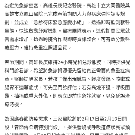
為避免急診壅塞，高雄長庚紀念醫院、高雄市立大同醫院與
高雄市立鳳山醫院已完成春節期間人力與病床彈性調度規
劃，並成立「急診待床緊急應變小組」，透過即時監測就醫
量能，快速啟動紓解機制。醫療團隊表示，連假期間民眾就
醫需求增加，透過跨院合作與即時資訊整合，可有效分散醫
療壓力，維持急重症照護品質。
春節期間，高雄長庚維持24小時兒科急診服務，同時提供兒
科門診看診，希望將急診資源優先留給真正需要的急重症病
童。醫師提醒家長，若孩子僅出現感冒、輕度發燒、咳嗽或
腸胃不適等症狀，可先至門診評估；若有高燒不退、呼吸困
難、抽搐或重大外傷，則應立即前往急診就醫，以免延誤治
療時機。
為因應春節防疫需求，三家醫院將於2月17日至2月19日開
設「春節傳染病特別門診」，提供發燒或呼吸道症狀民眾預