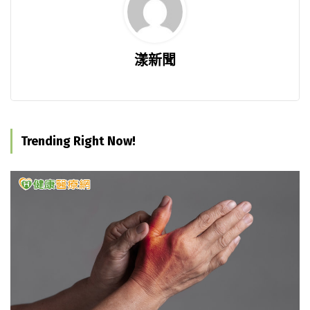
漾新聞
Trending Right Now!