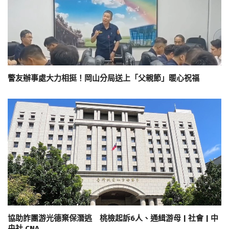
警友辦事處大力相挺！岡山分局送上「父親節」暖心祝福
協助詐團游光德棄保潛逃 桃檢起訴6人、通緝游母 | 社會 | 中
央社 CNA