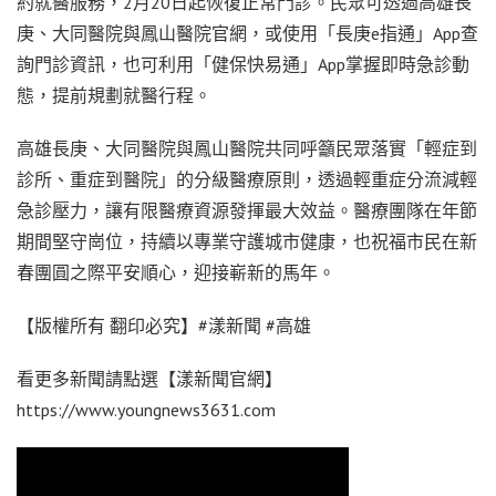
約就醫服務，2月20日起恢復正常門診。民眾可透過高雄長
庚、大同醫院與鳳山醫院官網，或使用「長庚e指通」App查
詢門診資訊，也可利用「健保快易通」App掌握即時急診動
態，提前規劃就醫行程。
高雄長庚、大同醫院與鳳山醫院共同呼籲民眾落實「輕症到
診所、重症到醫院」的分級醫療原則，透過輕重症分流減輕
急診壓力，讓有限醫療資源發揮最大效益。醫療團隊在年節
期間堅守崗位，持續以專業守護城市健康，也祝福市民在新
春團圓之際平安順心，迎接嶄新的馬年。
【版權所有 翻印必究】#漾新聞 #高雄
看更多新聞請點選【漾新聞官網】
https://www.youngnews3631.com