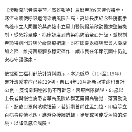
【漾新聞記者陳雯萍／高雄報導】農曆春節9天連假將至，
寒流來襲使呼吸道傳染病風險升高，高雄長庚紀念醫院攜手
高雄市立大同醫院與高雄市立鳳山醫院提前啟動醫療整備機
制，從急診量能、病床調度到傳染病防治全面升級，並規劃
春節特別門診與分級醫療措施，盼在節慶返鄉與聚會人潮增
加之際，維持醫療體系穩定運作，讓市民在年節氛圍中仍能
安心守護健康。
依據衛生福利部統計資料顯示，本流感季（114至115年）
累計流感重症已達529例，自114年10月起新冠重症也累計
63例，疫情雖趨穩卻仍不可輕忽。醫療團隊提醒，65歲以
上長者與慢性病患者等高風險族群更需提高警覺，落實勤洗
手、配戴口罩與咳嗽禮節。若近期曾前往孟加拉、印度等立
百病毒疫情地區，應避免接觸蝙蝠、豬隻或可能受污染的環
境，以降低感染風險。