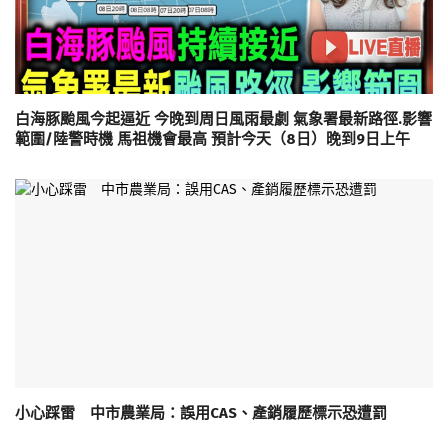
白海豚颱風今起逼近 今晚到周日風雨最劇 氣象署最新路徑.影響
範圍/陸警時機 馬祖機會最高 預計今天（8日）晚到9日上午
小心踩雷 中市農業局：誤用CAS、產銷履歷標示恐遭罰