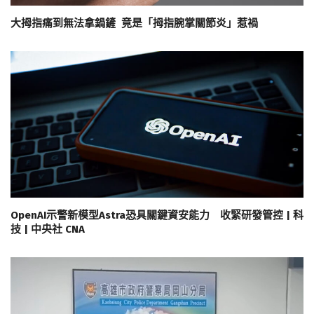
大拇指痛到無法拿鍋鏟 竟是「拇指腕掌關節炎」惹禍
OpenAI示警新模型Astra恐具關鍵資安能力 收緊研發管控 | 科
技 | 中央社 CNA