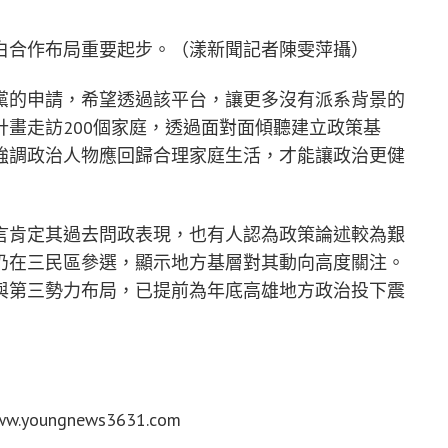
白合作布局重要起步。（漾新聞記者陳雯萍攝）
黨的申請，希望透過該平台，讓更多沒有派系背景的
畫走訪200個家庭，透過面對面傾聽建立政策基
強調政治人物應回歸合理家庭生活，才能讓政治更健
言肯定其過去問政表現，也有人認為政策論述較為艱
仍在三民區參選，顯示地方基層對其動向高度關注。
與第三勢力布局，已提前為年底高雄地方政治投下震
oungnews3631.com