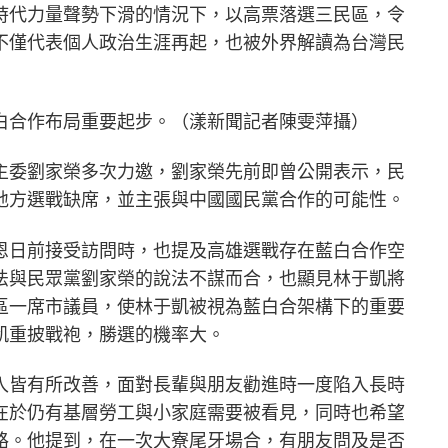
時代力量聲勢下滑的情況下，以高票落選三民區，令
不僅代表個人政治生涯再起，也被外界解讀為台灣民
白合作布局重要起步。（漾新聞記者陳雯萍攝）
主委劉家榮多次力邀，劉家榮先前即曾公開表示，民
地方選戰缺席，並主張與中國國民黨合作的可能性。
恩日前接受訪問時，也提及高雄選戰存在藍白合作空
法與民眾黨劉家榮的說法不謀而合，也顯見林于凱將
區一席市議員，使林于凱被視為藍白合架構下的重要
凱重披戰袍，勝選的機率大。
入皆有所改善，面對長輩與朋友勸進時一度陷入長時
在於仍有基層勞工與小家庭需要被看見，同時也希望
路。他提到，在一次大寮尾牙場合，有朋友問及是否