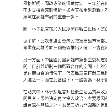
風格鮮明，問政專業度深獲肯定。三年前在
不少支持者感到惋惜。如今宣布重返選戰，
眾黨在高雄布局的重要一步。
圖／林于凱宣布加入民眾黨再戰三民區，藍
據了解，此次參選由台灣民眾黨高雄市黨部
眾黨在高雄將於三個選區推出人選，不會在
另一方面，中國國民黨高雄市黨部主委柯志
間，目前並規劃三個選區合作的空間，此說
是在藍白合的情況下，代表民眾黨再戰三民
人選之一。而在此基礎下，一般認為，林于
在貼文中，林于凱坦言卸任後生活品質與收
間思考，最終決定再次投入政治，主要原因
讓台灣在藍綠之外，為第三勢力開闢新的道