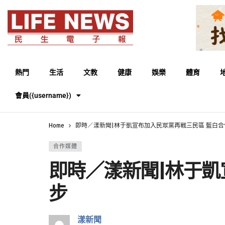
熱門
生活
文教
健康
娛樂
體育
會員({username})
Home
即時／漾新聞|林于凱宣布加入民眾黨再戰三民區 藍白
合作媒體
即時／漾新聞|林于凱
步
漾新聞