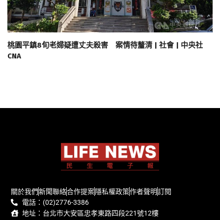
桃園平鎮8旬老婦疑遭丈夫殺害 案情待釐清 | 社會 | 中央社
CNA
關於我們
新聞聯絡
合作提案
隱私權政策
作者聲明
訂閱
電話：(02)2776-3386
地址：台北市大安區忠孝東路四段221號12樓