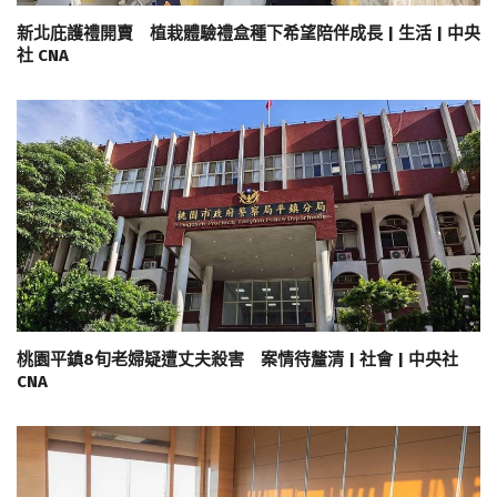
新北庇護禮開賣 植栽體驗禮盒種下希望陪伴成長 | 生活 | 中央
社 CNA
桃園平鎮8旬老婦疑遭丈夫殺害 案情待釐清 | 社會 | 中央社
CNA