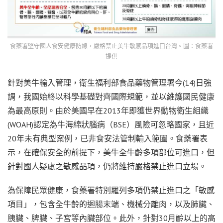
食藥署堅守國人食安健康防線，嚴格禁止美牛敏感品項進口台灣。圖：食藥署
提供
針對美牛輸入管理，衛生福利部食品藥物管理署今(14)日強
調，我國始終以科學基礎對齊國際規範，並以維護國民健康
為最高原則。由於美國早在2013年即獲世界動物衛生組織
(WOAH)認定為牛海綿狀腦病（BSE）風險可忽略國家，且近
20年未有典型案例，已非食安法管制輸入範圍。食藥署表
示，在確保安全的前提下，美牛全牛齡多項部位可進口，但
針對國人疑慮之敏感品項，仍將維持嚴格禁止進口立場。
為保障民眾健康，食藥署特別羅列多項仍禁止進口之「敏感
項目」，包含全牛齡的迴腸末端、機械分離肉，以及肺臟、
胰臟、脾臟、子宮等內臟部位。此外，針對30月齡以上的高