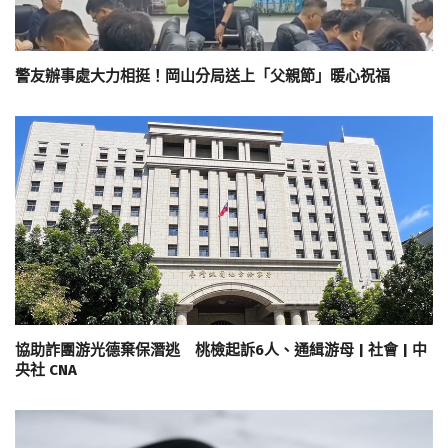
警友辦事處大力相挺！岡山分局送上「父親節」暖心祝福
協助詐團游光德棄保潛逃 桃檢起訴6人、通緝游母 | 社會 | 中
央社 CNA