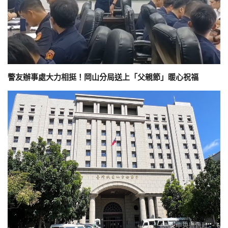
警友辦事處大力相挺！岡山分局送上「父親節」暖心祝福