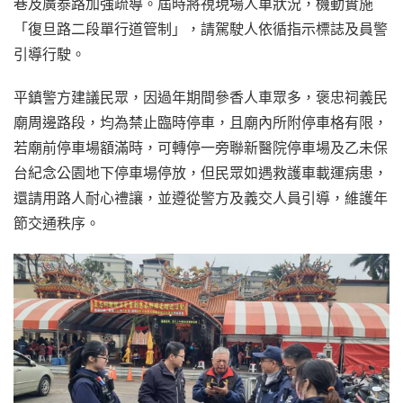
巷及廣泰路加強疏導。屆時將視現場人車狀況，機動實施
「復旦路二段單行道管制」，請駕駛人依循指示標誌及員警
引導行駛。
平鎮警方建議民眾，因過年期間參香人車眾多，褒忠祠義民
廟周邊路段，均為禁止臨時停車，且廟內所附停車格有限，
若廟前停車場額滿時，可轉停一旁聯新醫院停車場及乙未保
台紀念公園地下停車場停放，但民眾如遇救護車載運病患，
還請用路人耐心禮讓，並遵從警方及義交人員引導，維護年
節交通秩序。