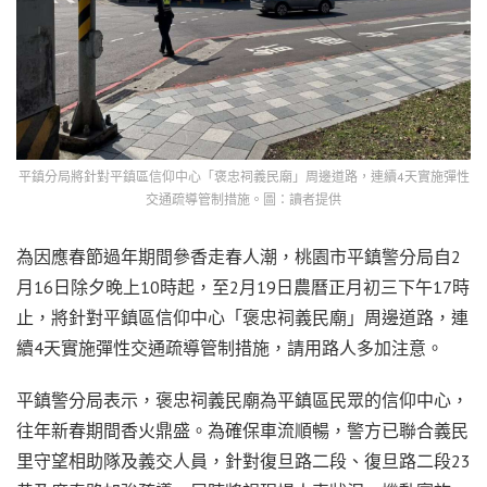
平鎮分局將針對平鎮區信仰中心「褒忠祠義民廟」周邊道路，連續4天實施彈性
交通疏導管制措施。圖：讀者提供
為因應春節過年期間參香走春人潮，桃園市平鎮警分局自2
月16日除夕晚上10時起，至2月19日農曆正月初三下午17時
止，將針對平鎮區信仰中心「褒忠祠義民廟」周邊道路，連
續4天實施彈性交通疏導管制措施，請用路人多加注意。
​平鎮警分局表示，褒忠祠義民廟為平鎮區民眾的信仰中心，
往年新春期間香火鼎盛。為確保車流順暢，警方已聯合義民
里守望相助隊及義交人員，針對復旦路二段、復旦路二段23