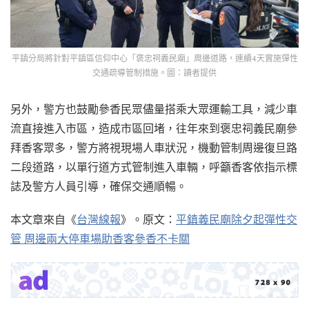
平鎮分局將針對平鎮區信仰中心「褒忠祠義民廟」周邊道路，連續4天實施彈性
交通疏導管制措施。圖：讀者提供
另外，警方也鼓勵參香民眾儘量搭乘大眾運輸工具，減少車
流直接進入市區，造成市區回堵，往年來到褒忠祠義民廟參
拜香客眾多，警方將視現場人車狀況，機動管制周邊復旦路
二段道路，以單行道方式管制進入車輛，呼籲香客依指示標
誌及警方人員引導，確保交通順暢。
本文章來自《
台灣線報
》。原文：
平鎮義民廟除夕起彈性交
管 周邊兩大停車場助香客參香不卡關