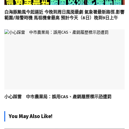
白海豚颱風今起逼近 今晚到周日風雨最劇 氣象署最新路徑.影響
範圍/陸警時機 馬祖機會最高 預計今天（8日）晚到9日上午
小心踩雷 中市農業局：誤用CAS、產銷履歷標示恐遭罰
You May Also Like!