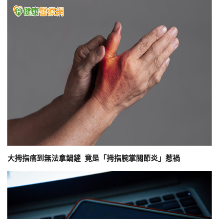
大拇指痛到無法拿鍋鏟 竟是「拇指腕掌關節炎」惹禍