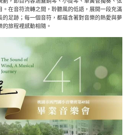
規劃，節目內容涵蓋鋼琴、小提琴、單簧管獨奏、弦
目。在音符流轉之間，聆聽風的低語，展開一段充滿
長的足跡；每一個音符，都蘊含著對音樂的熱愛與夢
樂的旅程裡感動相隨。