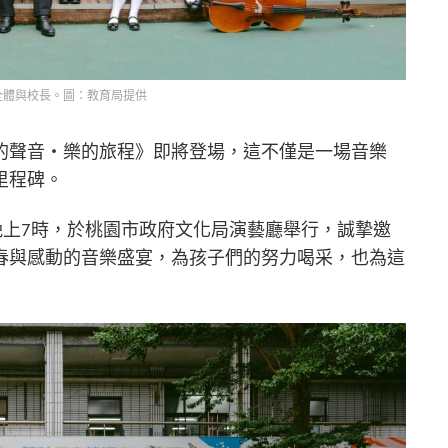
全體與校長。圖：教育局提供
的聲音・樂的旅程》即將登場，這不僅是一場音樂
里程碑。
日晚上7時，於桃園市政府文化局演藝廳舉行，誠摯邀
春與感動的音樂盛宴，為孩子們的努力喝采，也為這