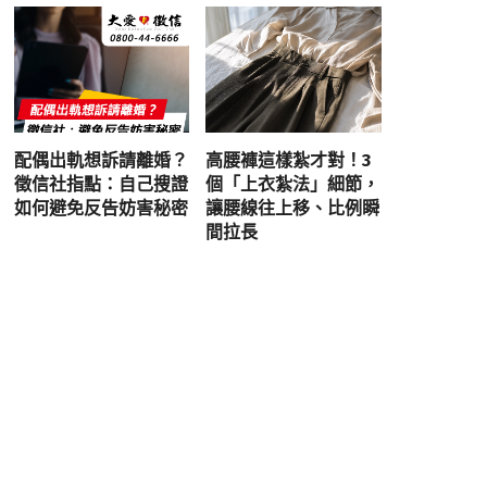
配偶出軌想訴請離婚？
高腰褲這樣紮才對！3
徵信社指點：自己搜證
個「上衣紮法」細節，
如何避免反告妨害秘密
讓腰線往上移、比例瞬
間拉長