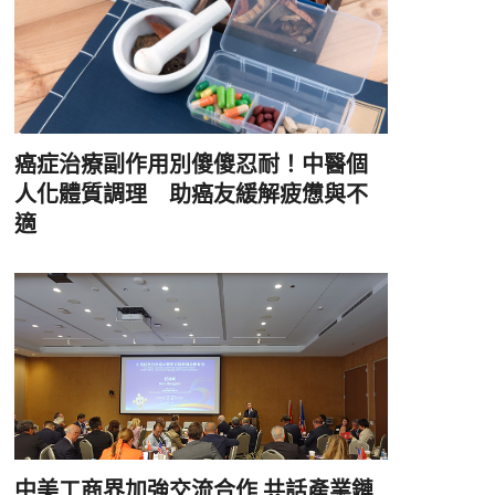
癌症治療副作用別傻傻忍耐！中醫個
人化體質調理 助癌友緩解疲憊與不
適
中美工商界加強交流合作 共話產業鏈