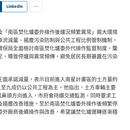
Linkedin
及「南區焚化爐委外操作後爐況頻繁異常」兩大環境
車流減量、揚塵污染防制與公共工程比例管制機制，
環保局全面檢討南區焚化爐委外代操作監督制度，釐
足，導致停爐與異常頻傳，避免居民長期暴露在污染
正面承諾減量，表示目前進入南星計畫區的土方量約
八至九成仍以公共工程為主。他指出，土方車輛主要
由鳳鼻頭方向進入，市府會持續交通監測，同時要求工
及揚塵改善措施。至於南區焚化爐委外操作後頻繁停
委外廠商後續操作與改善，希望讓焚化爐運轉逐漸穩