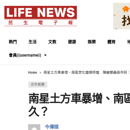
熱門
生活
文教
健康
娛樂
體育
會員({username})
Home
南星土方車暴增、南區焚化爐頻停爐 陳麗娜轟高市府
合作媒體
南星土方車暴增、南
久？
今傳媒