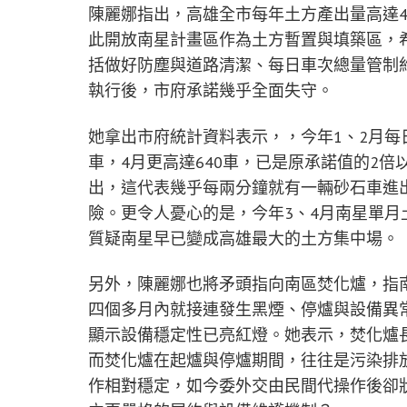
陳麗娜指出，高雄全市每年土方產出量高達4
此開放南星計畫區作為土方暫置與填築區，
括做好防塵與道路清潔、每日車次總量管制約
執行後，市府承諾幾乎全面失守。
她拿出市府統計資料表示，，今年1、2月每日
車，4月更高達640車，已是原承諾值的2
出，這代表幾乎每兩分鐘就有一輛砂石車進
險。更令人憂心的是，今年3、4月南星單月
質疑南星早已變成高雄最大的土方集中場。
另外，陳麗娜也將矛頭指向南區焚化爐，指
四個多月內就接連發生黑煙、停爐與設備異
顯示設備穩定性已亮紅燈。她表示，焚化爐
而焚化爐在起爐與停爐期間，往往是污染排
作相對穩定，如今委外交由民間代操作後卻