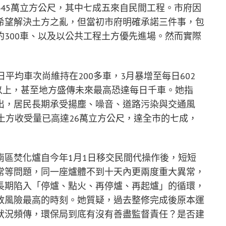
45萬立方公尺，其中七成五來自民間工程。市府因
希望解決土方之亂，但當初市府明確承諾三件事，包
300車、以及以公共工程土方優先進場。然而實際
平均車次尚維持在200多車，3月暴增至每日602
倍以上，甚至地方盛傳未來最高恐達每日千車。她指
出，居民長期承受揚塵、噪音、道路污染與交通風
土方收受量已高達26萬立方公尺，達全市的七成，
南區焚化爐自今年1月1日移交民間代操作後，短短
常等問題，同一座爐體不到十天內更兩度重大異常，
長期陷入「停爐、點火、再停爐、再起爐」的循環，
放風險最高的時刻。她質疑，過去整修完成後原本運
狀況頻傳，環保局到底有沒有善盡監督責任？是否建