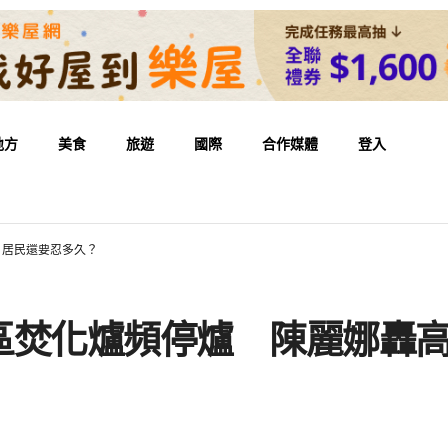
地方
美食
旅遊
國際
合作媒體
登入
：居民還要忍多久？
區焚化爐頻停爐 陳麗娜轟