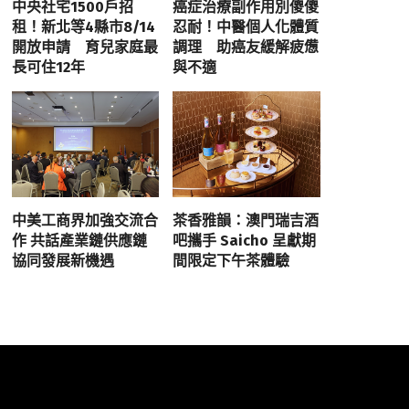
中央社宅1500戶招
癌症治療副作用別傻傻
租！新北等4縣市8/14
忍耐！中醫個人化體質
開放申請 育兒家庭最
調理 助癌友緩解疲憊
長可住12年
與不適
中美工商界加強交流合
茶香雅韻：澳門瑞吉酒
作 共話產業鏈供應鏈
吧攜手 Saicho 呈獻期
協同發展新機遇
間限定下午茶體驗