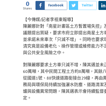
0
Facebook
Twitter
Shares
【今傳媒/記者李祖東報導】
陳麗娜針對「南星計畫區土方暫置場失控」
議題提出質疑，要求市府立即提出南星土方
並承諾未來車次「只減不增」。同時也要求
清究竟是設備老化、操作管理或維修能力不
與公共安全風險之中。
對陳麗娜要求土方車只減不增，陳其邁並未
60萬噸，其中民間工程土方約8萬噸，其餘
從國道1號、88快速道路銜接台29線，再
務局與環保局持續加強灑水防塵、道路清潔
爐與設備異常問題，陳其邁表示會持續監督
定。