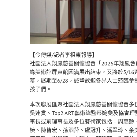
【今傳媒/記者李祖東報導】
社團法人翔鳳慈善關懷協會「2026年翔鳳會
緣美術館屏東館圓滿展出結束，又將於5/16
幕，展期至6/28，誠摯歡迎各界人士蒞臨
孩子們。
本次聯展匯聚社團法人翔鳳慈善關懷協會多
吳連賞、Top2 ART藝術總監蔡婉斐及協
事長或前理事長及多位藝術家包括：周惠齡
榛、陳皆宏、孫泗萍、盧冠升、潘翠玲、余