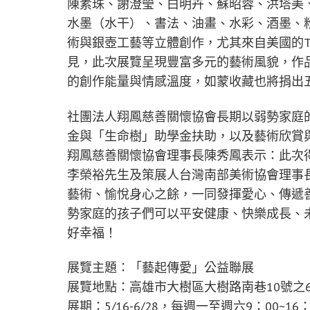
陳素珠、謝澄瑩、白明卉、蘇昭蓉、洪塔美、
水墨（水干）、書法、油畫、水彩、酒墨、
術與銀壺工藝等立體創作，尤其來自美國的TO
見，此次展覽呈現豐富多元的藝術風貌，作
的創作能量與情感溫度，如蒙收藏也將捐出
社團法人翔鳳慈善關懷協會長期以弱勢家庭
金與「生命樹」助學金扶助，以及藝術欣賞
翔鳳慈善關懷協會理事長陳秀鳳表示：此次
李榮裕先生及策展人台灣南部美術協會理事
藝術、愉悅身心之餘，一同發揮愛心、傳遞
勢家庭的孩子們可以平安健康、快樂成長、
好幸福！
展覽主題：「藝起傳愛」公益聯展
展覽地點：高雄市大樹區大樹路南巷10號之
展期：5/16-6/28，每週一至週六9：00~16：