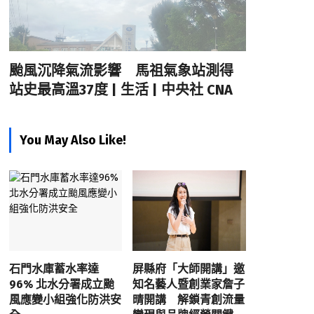
颱風沉降氣流影響 馬祖氣象站測得
站史最高溫37度 | 生活 | 中央社 CNA
You May Also Like!
石門水庫蓄水率達
屏縣府「大師開講」邀
96% 北水分署成立颱
知名藝人暨創業家詹子
風應變小組強化防洪安
晴開講 解鎖青創流量