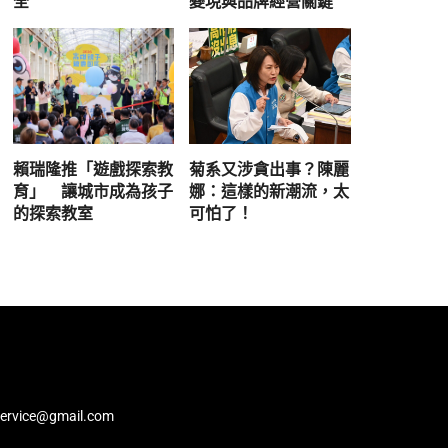
全
變現與品牌經營關鍵
賴瑞隆推「遊戲探索教
菊系又涉貪出事？陳麗
育」 讓城市成為孩子
娜：這樣的新潮流，太
的探索教室
可怕了！
service@gmail.com