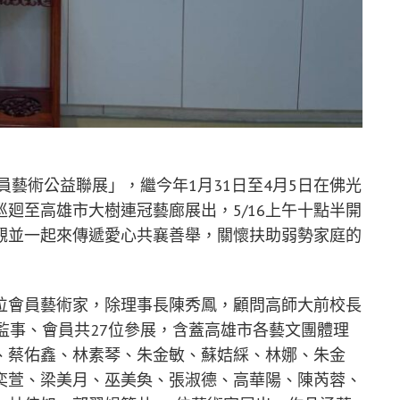
員藝術公益聯展」，繼今年1月31日至4月5日在佛光
巡廻至高雄市大樹連冠藝廊展出，5/16上午十點半開
參觀並一起來傳遞愛心共襄善舉，關懷扶助弱勢家庭的
位會員藝術家，除理事長陳秀鳳，顧問高師大前校長
會理監事、會員共27位參展，含蓋高雄市各藝文團體理
、蔡佑鑫、林素琴、朱金敏、蘇姞綵、林娜、朱金
奕萱、梁美月、巫美奐、張淑德、高華陽、陳芮蓉、