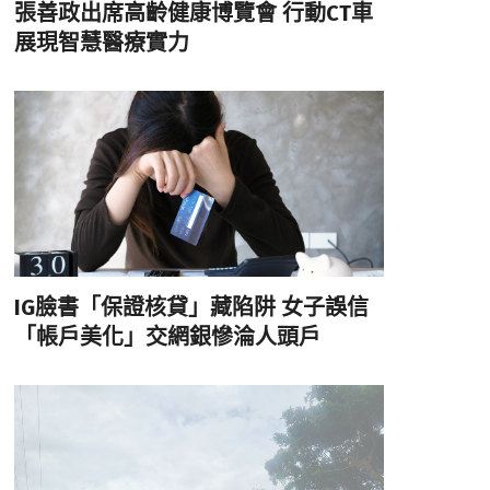
張善政出席高齡健康博覽會 行動CT車
展現智慧醫療實力
IG臉書「保證核貸」藏陷阱 女子誤信
「帳戶美化」交網銀慘淪人頭戶