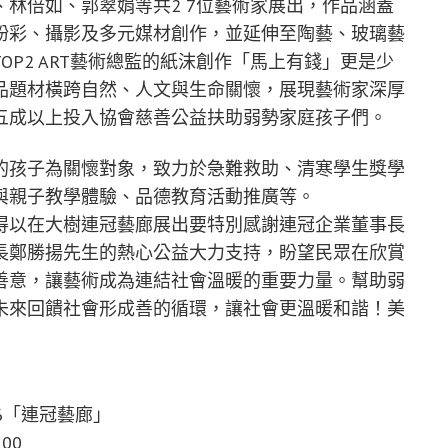
林倍如、郭翠娟等共2 7位藝術家展出，作品涵蓋
粉彩、攝影及多元媒材創作，並延伸至陶藝、玻璃藝
P2 ART藝術總監的紙沫創作「馬上有錢」更是少
品題材橫跨自然、人文與生命關懷，展現藝術家深厚
五成以上投入協會慈善公益扶助弱勢家庭孩子們。
的孩子為關懷對象，致力於急難救助、清寒學生獎學
與親子教學體驗、品德教育活動推廣等。
得以在大樹連冠藝廊展出要特別感謝連冠企業董事長
長鄭勝揚先生的熱心公益大力支持，盼望民眾在欣賞
善意，讓藝術成為連結社會溫暖的重要力量。幫助弱
未來回饋社會形成善的循環，讓社會更溫暖和諧！美
6「連冠藝廊」
00