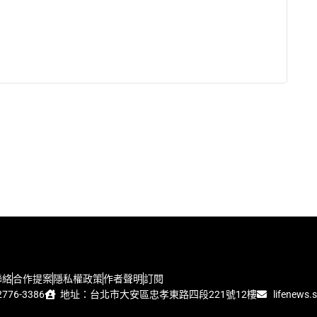
聯絡
合作提案
隱私權政策
作者聲明
訂閱
776-3386
地址：台北市大安區忠孝東路四段221號12樓
lifenews.