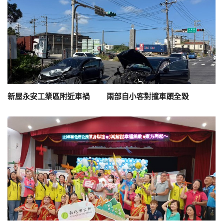
新屋永安工業區附近車禍 兩部自小客對撞車頭全毀