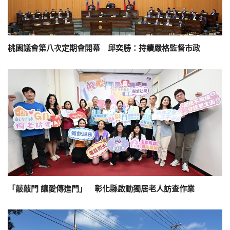
桃園議會第八次定期會開幕 邱奕勝：持續嚴格監督市政
「敲敲門 讓愛傳進門」 彰化縣啟動獨居老人訪查作業