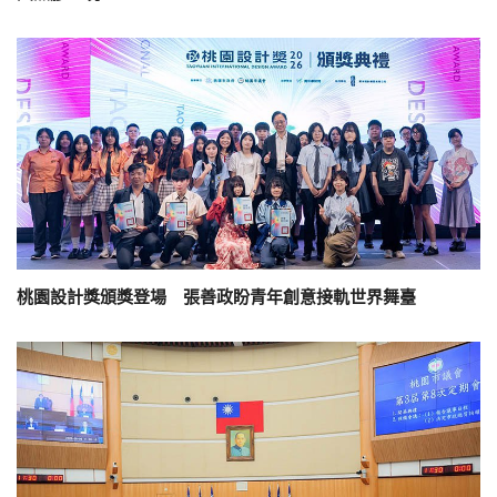
桃園設計獎頒獎登場 張善政盼青年創意接軌世界舞臺