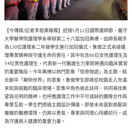
【今傳媒/記者李祖東報導】迎接5月12日國際護師節，義守
大學醫學院護理學系舉辦第二十六屆加冠典禮，由師長親手
為120位護理系二年級學生進行加冠儀式，象徵正式承接護
理專業精神與守護生命的責任，其中包含86位女性護理生及
34位男性護理生，代表新一代醫護生力軍即將邁向臨床實習
的重要階段。今年典禮以熱門影集「怪奇物語」為主題，結
合劇中「顛倒世界」的意象，象徵學生即將從校園走入充滿
未知與挑戰的臨床現場。影集中角色彼此扶持、共同尋找希
望與光明的精神，也呼應護理工作中不可或缺的團隊合作與
專業互助。學生們透過主題設計傳達，即使未來面對高壓與
複雜的醫療環境，仍將以勇氣、專業與同理心持續前行，成
為守護病人健康的重要力量。