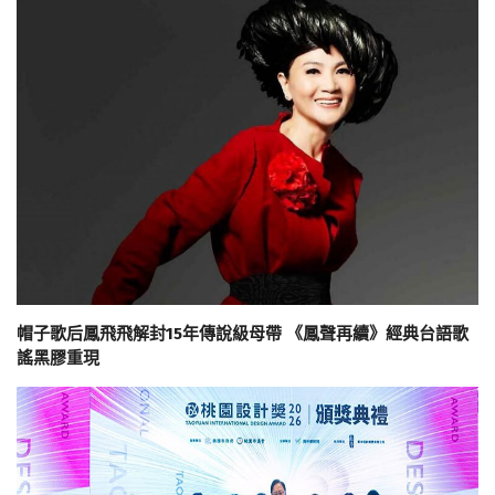
帽子歌后鳳飛飛解封15年傳說級母帶 《鳳聲再續》經典台語歌
謠黑膠重現