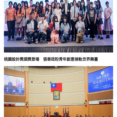
桃園設計獎頒獎登場 張善政盼青年創意接軌世界舞臺