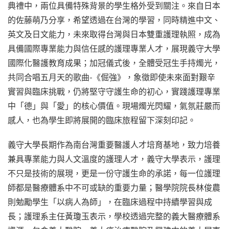
典禮中，兩位具備特殊背景的學生格外受到關注。來自日本
的佐藤萌乃分享，希望透過在台灣的學習，同時精進中文、
英文及日文能力，未來取得台灣與日本雙重護理執照，成為
具備國際專業能力與信任感的護理專業人才，展現義守大學
國際化醫護教育成果；加冠儀式後，全體受冠生手持燭光，
共同合唱五月天的歌曲-《倔強》，象徵即使未來面對艱辛
實習與臨床挑戰，仍將堅守守護生命的初心，實踐護理專業
中「德」與「愛」的核心價值。現場燭光閃耀，氣氛莊嚴而
感人，也為學生即將展開的臨床旅程留下深刻印記。
義守大學長期作為南台灣重要醫護人才培育基地，致力培養
兼具專業能力與人文溫度的護理人才，義守大學表示，護理
不只是技術的展現，更是一份守護生命的承諾，每一位護理
師都是醫療體系中不可或缺的重要力量；醫學院院長林俊農
則勉勵學生「以病人為師」，在臨床過程中持續學習與成
長；護理系主任黃瓊玉表示，學校透過完整的義大醫療體系