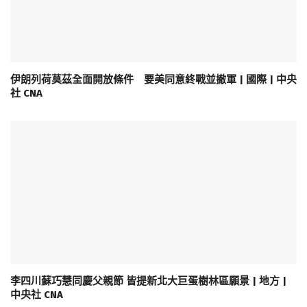
伊朗列荷莫茲全面開放條件 要美同意終戰並撤軍 | 國際 | 中央
社 CNA
李四川蘇巧慧同慶父親節 皆提新北大巨蛋樹林區願景 | 地方 |
中央社 CNA