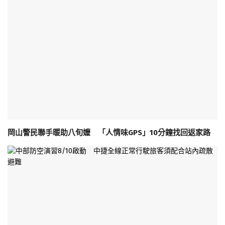
岡山警民聯手暖助八旬嬤 「人情味GPS」10分鐘找回返家路