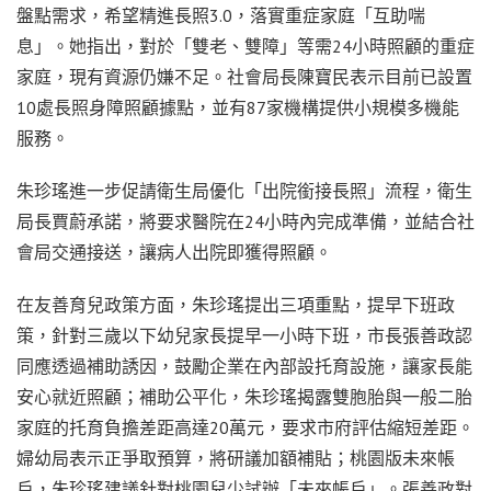
盤點需求，希望精進長照3.0，落實重症家庭「互助喘
息」。她指出，對於「雙老、雙障」等需24小時照顧的重症
家庭，現有資源仍嫌不足。社會局長陳寶民表示目前已設置
10處長照身障照顧據點，並有87家機構提供小規模多機能
服務。
朱珍瑤進一步促請衛生局優化「出院銜接長照」流程，衛生
局長賈蔚承諾，將要求醫院在24小時內完成準備，並結合社
會局交通接送，讓病人出院即獲得照顧。
在友善育兒政策方面，朱珍瑤提出三項重點，提早下班政
策，針對三歲以下幼兒家長提早一小時下班，市長張善政認
同應透過補助誘因，鼓勵企業在內部設托育設施，讓家長能
安心就近照顧；補助公平化，朱珍瑤揭露雙胞胎與一般二胎
家庭的托育負擔差距高達20萬元，要求市府評估縮短差距。
婦幼局表示正爭取預算，將研議加額補貼；桃園版未來帳
戶，朱珍瑤建議針對桃園兒少試辦「未來帳戶」。張善政對