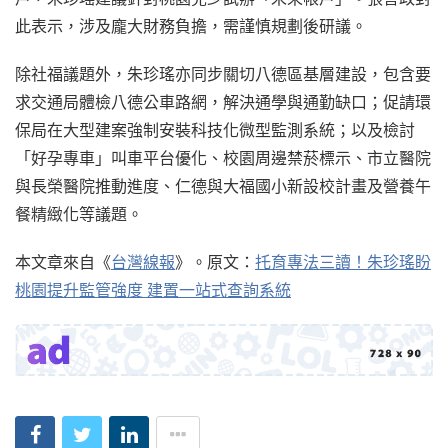
此表示，涉及龐大財務負擔，需謹慎規劃後研議。
除社福議題外，朱珍瑤亦同步關切八德區基層建設，包含要
求交通局體檢八德公車路網，解決通學與通勤缺口；促請環
保局在大型建案強制安裝科技化微型監測系統；以及檢討
「好孕專車」叫車平台優化、校園周邊禁菸標示、市立醫院
與長榮醫院推動進度、仁德與大福國小新設校計畫及營養午
餐精緻化等議題。
本文章來自《
台灣線報
》。原文：
托育專法三讀！朱珍瑤盼
桃園提升監管強度 建置一站式查詢系統