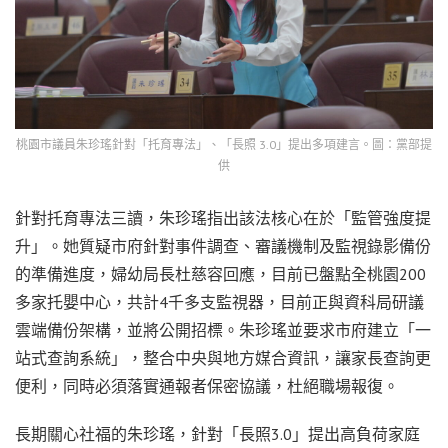
桃園市議員朱珍瑤針對「托育專法」、「長照 3.0」提出多項建言。圖：黨部提
供
針對托育專法三讀，朱珍瑤指出該法核心在於「監管強度提
升」。她質疑市府針對事件調查、審議機制及監視錄影備份
的準備進度，婦幼局長杜慈容回應，目前已盤點全桃園200
多家托嬰中心，共計4千多支監視器，目前正與資科局研議
雲端備份架構，並將公開招標。朱珍瑤並要求市府建立「一
站式查詢系統」，整合中央與地方媒合資訊，讓家長查詢更
便利，同時必須落實通報者保密協議，杜絕職場報復。
長期關心社福的朱珍瑤，針對「長照3.0」提出高負荷家庭