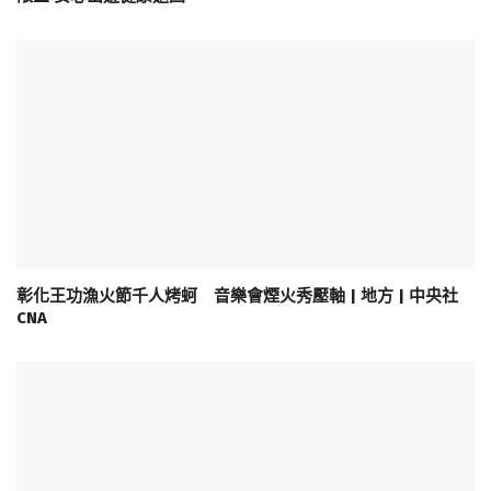
彰化王功漁火節千人烤蚵 音樂會煙火秀壓軸 | 地方 | 中央社
CNA