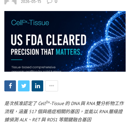
0
2026-05-15
Dx
是次核准認定了 Cell
-Tissue 的 DNA 與 RNA 雙分析物工作
流程，涵蓋 517 個與癌症相關的基因，並能以 RNA 層級證
據偵測 ALK、RET 與 ROS1 等關鍵融合基因