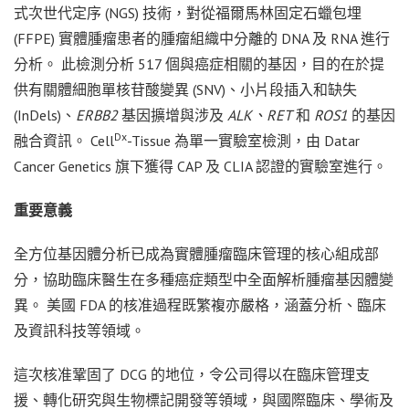
式次世代定序 (NGS) 技術，對從福爾馬林固定石蠟包埋
(FFPE) 實體腫瘤患者的腫瘤組織中分離的 DNA 及 RNA 進行
分析。 此檢測分析 517 個與癌症相關的基因，目的在於提
供有關體細胞單核苷酸變異 (SNV)、小片段插入和缺失
(InDels)、
ERBB2
基因擴增與涉及
ALK、RET
和
ROS1
的基因
Dx
融合資訊。 Cell
-Tissue 為單一實驗室檢測，由 Datar
Cancer Genetics 旗下獲得 CAP 及 CLIA 認證的實驗室進行。
重要意義
全方位基因體分析已成為實體腫瘤臨床管理的核心組成部
分，協助臨床醫生在多種癌症類型中全面解析腫瘤基因體變
異。 美國 FDA 的核准過程既繁複亦嚴格，涵蓋分析、臨床
及資訊科技等領域。
這次核准鞏固了 DCG 的地位，令公司得以在臨床管理支
援、轉化研究與生物標記開發等領域，與國際臨床、學術及