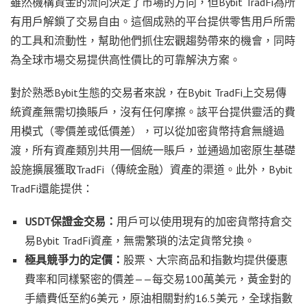
雖然機構資金的流向決定了市場的方向，但Bybit TradFi為所
有用戶解鎖了交易自由。這個成熟的平台提供零售用戶所需
的工具和流動性，幫助他們抓住宏觀趨勢帶來的機會，同時
為全球市場交易提供高性價比的可靠解決方案。
對於熟悉Bybit生態的交易者來說，在Bybit TradFi上交易傳
統資產無需切換賬戶，沒有任何摩擦。該平台提供靈活的費
用模式（零價差或低價差），可以從加密貨幣持倉無縫過
渡，所有資產類別共用一個統一賬戶，並通過加密原生基礎
設施擴展獲取TradFi（傳統金融）資產的渠道。此外，Bybit
TradFi還能提供：
USDT保證金交易：
用戶可以使用現有的加密貨幣持倉交
易Bybit TradFi資產，無需繁瑣的法定貨幣兌換。
極具競爭力的定價：
股票、大宗商品和指數均提供優惠
費率和同樣緊密的價差——每交易100萬美元，黃金對的
手續費低至約6美元，原油相關對約16.5美元，全球指數