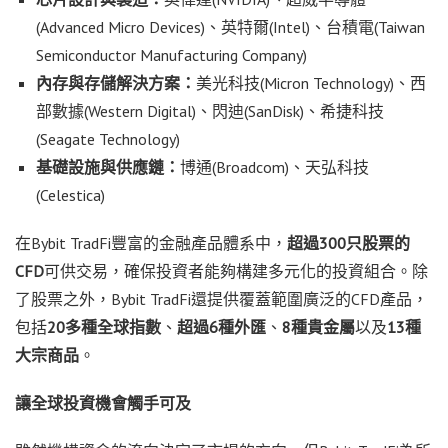
(Advanced Micro Devices)、英特爾(Intel)、台積電(Taiwan
Semiconductor Manufacturing Company)
內存與存儲解決方案：
美光科技(Micron Technology)、西
部數據(Western Digital)、閃迪(SanDisk)、希捷科技
(Seagate Technology)
基礎設施與供應鏈：
博通(Broadcom)、天弘科技
(Celestica)
在
Bybit TradFi
豐富的金融
產品體系中，
超過
300
只股票的
CFD
可供交易，確保投資者能夠構建多元化的投資組合。除
了股票之外，
Bybit TradFi
還提供覆蓋範圍廣泛的
CFD
產品，
包括
20
多種全球指數
、
超過
6
種外匯
、
8
種貴金屬
以及
13
種
大宗商品
。
讓全球投資機會觸手可及