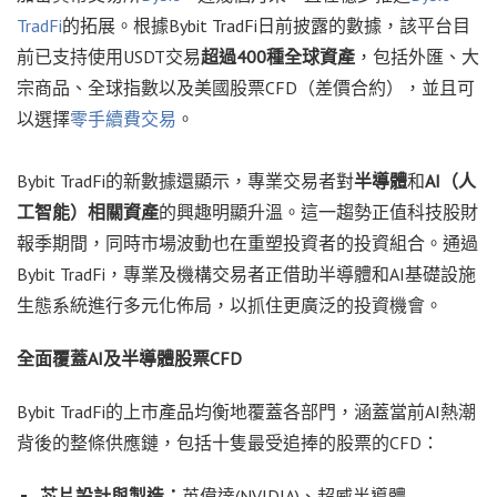
TradFi
的拓展。
根據
Bybit TradFi
日前
披露的數據，該平台目
前已支持使用
USDT
交易
超過
400
種全球資產
，包括外匯、大
宗商品、全球指數以及美國股票
CFD
（差價合約），並且可
以選擇
零手續費交易
。
Bybit TradFi的新數據還顯示，專業交易者對
半導體
和
AI（人
工智能）相關資產
的興趣明顯升溫。這一趨勢正值科技股財
報季期間，同時市場波動也在重塑投資者的投資組合。通過
Bybit TradFi，專業及機構交易者正借助半導體和AI基礎設施
生態系統進行多元化佈局，以抓住更廣泛的投資機會。
全面覆蓋
AI及半導體股票CFD
Bybit TradFi的上市產品均衡地覆蓋各部門，涵蓋當前AI熱潮
背後的整條供應鏈，包括十隻最受追捧的股票的CFD：
芯片設計與製造：
英偉達(NVIDIA)、超威半導體