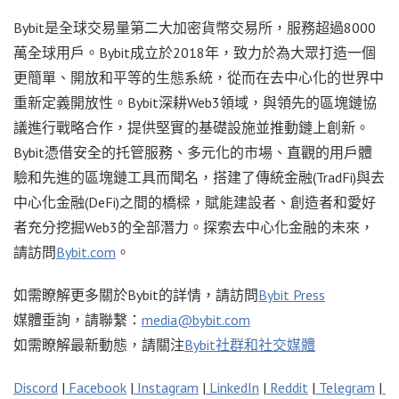
Bybit是全球交易量第二大加密貨幣交易所，服務超過8000
萬全球用戶。Bybit成立於2018年，致力於為大眾打造一個
更簡單、開放和平等的生態系統，從而在去中心化的世界中
重新定義開放性。Bybit深耕Web3領域，與領先的區塊鏈協
議進行戰略合作，提供堅實的基礎設施並推動鏈上創新。
Bybit憑借安全的托管服務、多元化的市場、直觀的用戶體
驗和先進的區塊鏈工具而聞名，搭建了傳統金融(TradFi)與去
中心化金融(DeFi)之間的橋樑，賦能建設者、創造者和愛好
者充分挖掘Web3的全部潛力。探索去中心化金融的未來，
請訪問
Bybit.com
。
如需瞭解更多關於Bybit的詳情，請訪問
Bybit Press
媒體垂詢，請聯繫：
media@bybit.com
如需瞭解最新動態，請關注
Bybit社群和社交媒體
Discord
|
Facebook
|
Instagram
|
LinkedIn
|
Reddit
|
Telegram
|