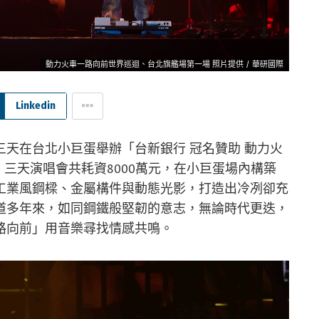
動力火車一路向前世界巡迴、台北旗艦場第一場 照片提供 / 華研國際
Linkedin
三天在台北小巨蛋舉辦「台新銀行 冠名贊助 動力火
，三天演唱會共耗資8000萬元，在小巨蛋場內構築
工業風鋼樑、金屬構件與動態光影，打造出冷冽卻充
道多年來，如同鋼鐵般堅韌的意志，無論時代更迭，
路向前」用音樂尋找情感共鳴。