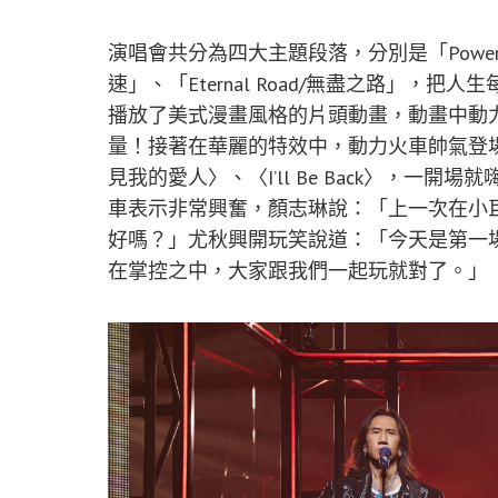
演唱會共分為四大主題段落，分別是「Power UP/
速」、「Eternal Road/無盡之路」
播放了美式漫畫風格的片頭動畫，動畫中動
量！接著在華麗的特效中，動力火車帥氣登
見我的愛人〉、〈I’ll Be Back〉，
車表示非常興奮，顏志琳說：「上一次在小
好嗎？」尤秋興開玩笑說道：「今天是第一
在掌控之中，大家跟我們一起玩就對了。」