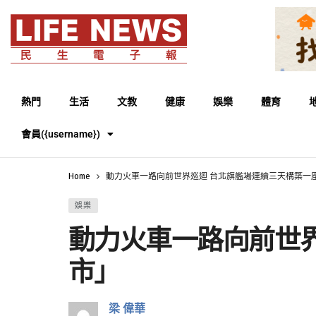
熱門
生活
文教
健康
娛樂
體育
會員({username})
Home
動力火車一路向前世界巡迴 台北旗艦場連續三天構築一
娛樂
動力火車一路向前世
市」
梁 偉華