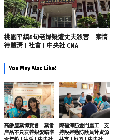
桃園平鎮8旬老婦疑遭丈夫殺害 案情
待釐清 | 社會 | 中央社 CNA
You May Also Like!
高齡產業博覽會 業者
陳福海訪金門農工 支
產品不只友善銀髮瞄準
持設運動防護員等資源
全年齡 | 生活 | 中央社
共享 | 地方 | 中央社