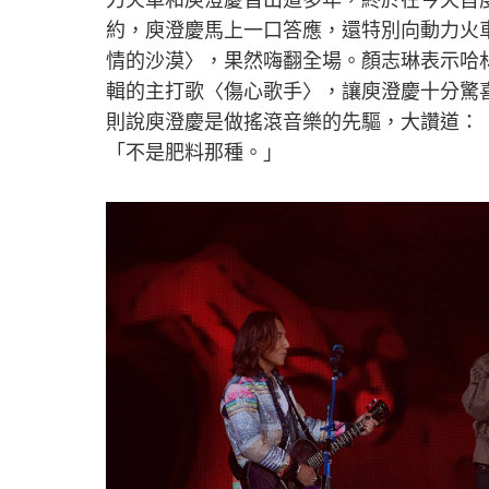
約，庾澄慶馬上一口答應，還特別向動力火
情的沙漠〉，果然嗨翻全場。顏志琳表示哈
輯的主打歌〈傷心歌手〉，讓庾澄慶十分驚
則說庾澄慶是做搖滾音樂的先驅，大讚道：
「不是肥料那種。」