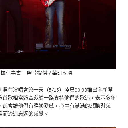
擔任嘉賓 照片提供 / 華研國際
在演唱會第一天（5/15）凌晨00:00推出全新單
這首歌相當適合獻給一路支持他們的歌迷，表示多年
，都會讓他們有種戀愛感，心中有滿滿的感動與感
醺而流連忘返的感覺。