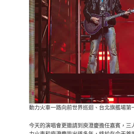
動力火車一路向前世界巡迴、台北旗艦場第一
今天的演唱會更邀請到庾澄慶擔任嘉賓，三
力火車和庾澄慶皆出道多年，終於在今天首