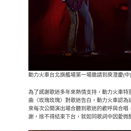
動力火車台北旗艦場第一場邀請到庾澄慶(中)
為了感謝歌迷多年來熱情支持，動力火車特別選
曲〈玫瑰玫瑰〉對歌迷告白，動力火車認為
來每次公開演出場合聽到歌迷的歡呼與合唱
謝，捨不得結束下台，就如同歌詞中因愛微