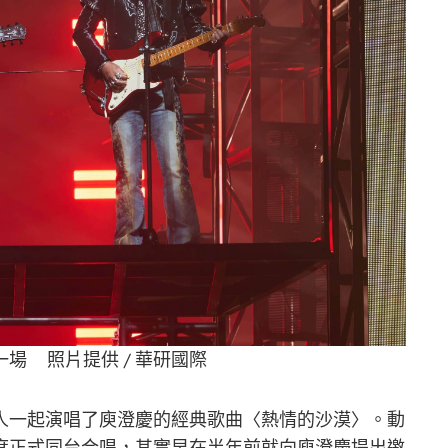
場 照片提供 / 華研國際
人一起演唱了庾澄慶的經典歌曲〈熱情的沙漠〉。動
度正式同台合唱，其實早在半年前就向庾澄慶提出邀