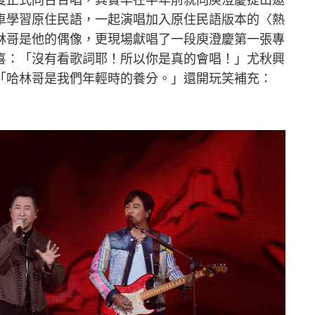
車學習原住民語，一起演唱加入原住民語版本的〈熱
林哥是他的偶像，更現場獻唱了一段庾澄慶第一張專
喜：「沒有看歌詞耶！所以你是真的會唱！」尤秋興
「哈林哥是我們年輕時的養分。」還開玩笑補充：