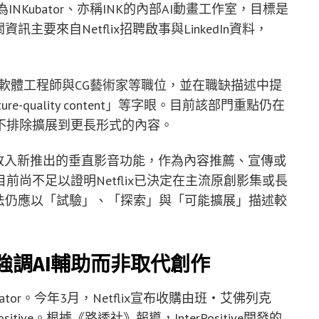
個名為INKubator、亦稱INK的內部AI動畫工作室，目標是
要來自Netflix招聘啟事與LinkedIn資料，
人、軟體工程師與CG藝術家等職位，並在職缺描述中提
「feature-quality content」等字眼。目前該部門重點仍在
不排除擴展到更長形式的內容。
成短片放入新推出的垂直影音功能，作為內容推薦、宣傳或
尚不足以證明Netflix已決定在主流原創影集或長
法仍應以「試驗」、「探索」與「可能擴展」描述較
tflix強調AI輔助而非取代創作
bator。今年3月，Netflix宣布收購由班・艾佛列克
ositive。根據《路透社》報導，InterPositive開發的