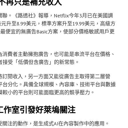
不再只是補充收入
關聯。《路透社》報導，Netflix今年3月已在美國調
元升至8.99美元，標準方案升至19.99美元，高級方
3年取消最便宜的無廣告Basic方案，使部分價格敏感用戶更
解讀為消費者主動擁抱廣告，也可能是串流平台在價格、
者接受「低價但含廣告」的新常態。
可維持訂閱收入，另一方面又能從廣告主取得第二層營
平台分化。具備全球規模、內容庫、技術平台與數據
模較小的平台則可能面臨更高的競爭壓力。
I動畫工作室引發好萊塢關注
項備受關注的動作，是生成式AI在內容製作中的應用。