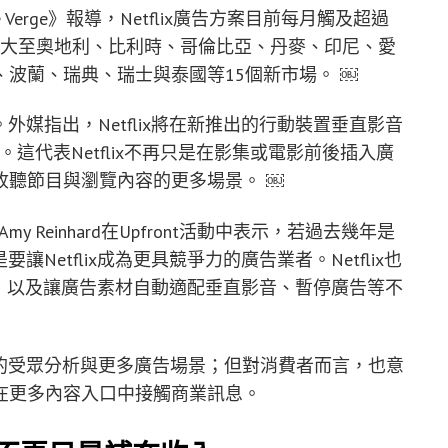
 Verge》報導，Netflix廣告方案目前每月觸及超過
案擴大至奧地利、比利時、哥倫比亞、丹麥、印尼、愛
波蘭、瑞典、瑞士與泰國等15個新市場。 ￼
。外媒指出，Netflix將在新推出的行動裝置垂直影音
。這代表Netflix不再只是在影集或電影前後插入廣
收聽節目與瀏覽內容的更多場景。 ￼
責人Amy Reinhard在Upfront活動中表示，若過去幾年是
讓Netflix成為更具競爭力的廣告業者。Netflix也
，以及讓廣告素材自動適配垂直影音、暫停廣告等不
精細的受眾分析與更多廣告場景；但對消費者而言，也意
在更多內容入口中接觸商業訊息。