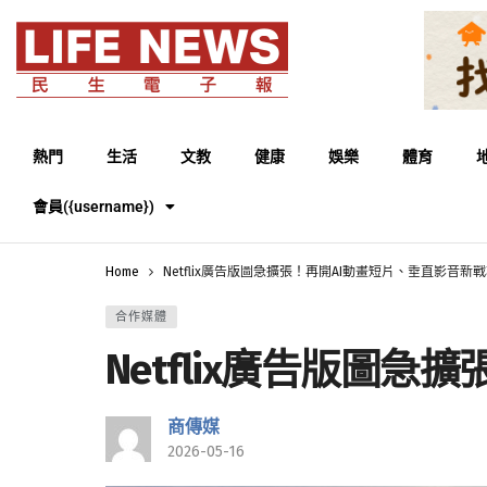
熱門
生活
文教
健康
娛樂
體育
會員({username})
Home
Netflix廣告版圖急擴張！再開AI動畫短片、垂直影音新
合作媒體
Netflix廣告版圖
商傳媒
2026-05-16