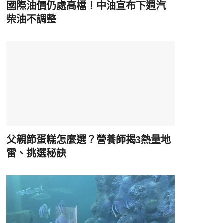
國際油價仍處高檔！中油宣布下週汽
柴油不調整
父親節蛋糕怎麼選？營養師揭3熱量地
雷、挑選秘訣