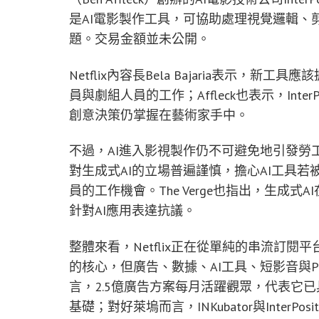
是AI電影製作工具，可協助處理視覺邏輯、
題。交易金額並未公開。
Netflix內容長Bela Bajaria表示
員與劇組人員的工作；Affleck也表示，Int
創意決策仍掌握在藝術家手中。
不過，AI進入影視製作仍不可避免地引發勞
對生成式AI的立場普遍謹慎，擔心AI工具
員的工作機會。The Verge也指出，生成
針對AI應用表達抗議。
整體來看，Netflix正在從單純的串流訂
的核心，但廣告、數據、AI工具、短影音與Pod
言，2.5億廣告方案每月活躍觀眾，代表它
基礎；對好萊塢而言，INKubator與Inter