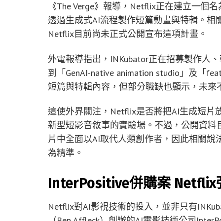
《The Verge》報導，Netflix正在建立一
透過生成式AI流程製作短篇動畫與特輯。相關資訊主
Netflix目前尚未正式公開宣布這項計畫。
外電報導指出，INKubator正在招募製作
到「GenAI-native animation studio」及
短篇與特輯內容，但部分職缺也顯示，未來
這使外界關注，Netflix是否將把AI生
新型短影音敘事的實驗場。不過，公開資料目前
片中全面以AI取代人類創作者，因此相關說
為精準。
InterPositive併購案 Ne
Netflix對AI影視技術的投入，並非只有INKu
（Ben Affleck）創辦的AI電影技術公司InterP