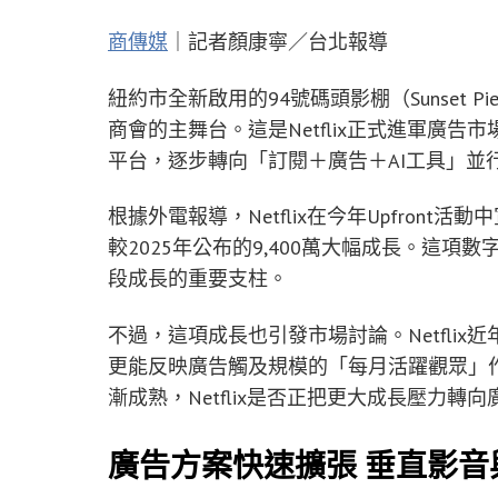
商傳媒
｜記者顏康寧／台北報導
紐約市全新啟用的94號碼頭影棚（Sunset Pier 94
商會的主舞台。這是Netflix正式進軍廣
平台，逐步轉向「訂閱＋廣告＋AI工具」並
根據外電報導，Netflix在今年Upfron
較2025年公布的9,400萬大幅成長。這項數
段成長的重要支柱。
不過，這項成長也引發市場討論。Netfli
更能反映廣告觸及規模的「每月活躍觀眾」
漸成熟，Netflix是否正把更大成長壓力轉
廣告方案快速擴張 垂直影音與