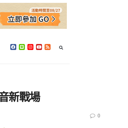
影音新戰場
0