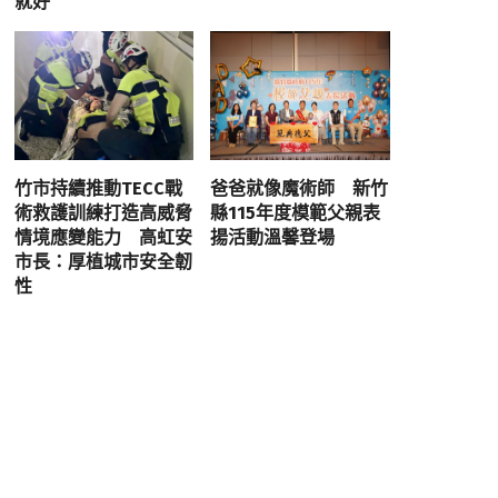
就好
竹市持續推動TECC戰
爸爸就像魔術師 新竹
術救護訓練打造高威脅
縣115年度模範父親表
情境應變能力 高虹安
揚活動溫馨登場
市長：厚植城市安全韌
性