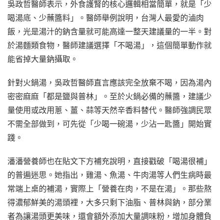
吳政哲醫師表示，外食護腎的核心邏輯相當簡單，就是「少
喝湯底、少蘸醬料」。醫師舉例說明，台灣人最愛的滷肉
飯，光是湯汁的鈉含量就可能高達一整天建議量的一半。對
於湯麵類食物，醫師建議選擇「不喝湯」，這個簡單動作就
能省掉大量鈉攝取。
針對火鍋湯，吳政哲醫師直言應該完全放棄不喝，因為湯內
密密麻麻「都是鹽與普林」。至於火鍋必備的蘸醬，建議少
量使用或改用蔥、薑、蒜等天然辛香料替代。醫師強調民眾
不需全部做到，可先從「少喝一碗湯，少沾一匙醬」開始實
踐。
潘潘營養師也在貼文下方補充說明，直接戳破「喝湯很補」
的普遍迷思。她指出，雞湯、魚湯、牛肉湯等人們生病時最
常端上桌的補湯，實際上「營養在肉，不是在湯」。那些熬
得濃郁鮮美的湯頭裡，大多只剩下油脂、普林與鈉，部分業
者為讓湯頭更美味，還會額外添加大量調味粉，增加身體負