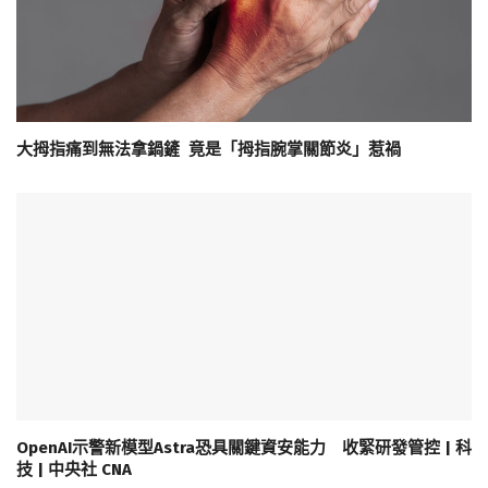
大拇指痛到無法拿鍋鏟 竟是「拇指腕掌關節炎」惹禍
OpenAI示警新模型Astra恐具關鍵資安能力 收緊研發管控 | 科
技 | 中央社 CNA