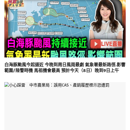
白海豚颱風今起逼近 今晚到周日風雨最劇 氣象署最新路徑.影響
範圍/陸警時機 馬祖機會最高 預計今天（8日）晚到9日上午