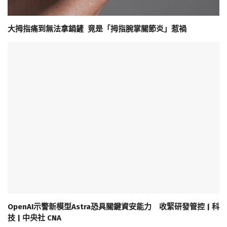
大拇指痛到無法拿鍋鏟 竟是「拇指腕掌關節炎」惹禍
OpenAI示警新模型Astra恐具關鍵資安能力 收緊研發管控 | 科
技 | 中央社 CNA