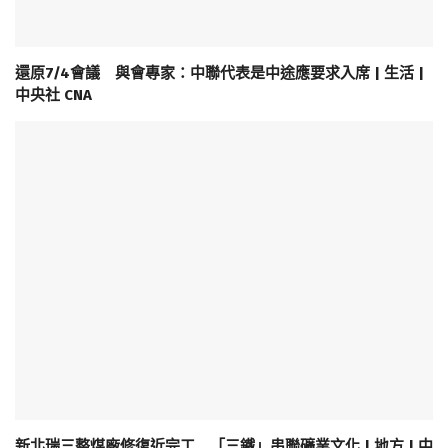
還原7/4會議 與會專家：中聯代表是中途應要求入席 | 生活 |
中央社 CNA
新北瑞三整煤廠修復近完工 「三鐵」串聯礦業文化 | 地方 | 中