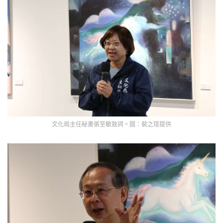
文化局主任秘書張至敏致詞。圖：裴之瑄提供