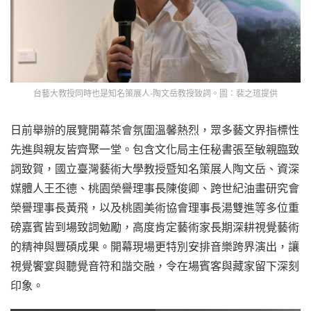
台藝大教授同時也是知名策展人-陶文岳教授致詞。圖：裴之瑄提供
日前舉辦的展覽開幕茶會氛圍溫馨熱烈，眾多藝文界指標性
先進與親友皆齊聚一堂。包含文化局主任秘書張至敏親臨致
詞致賀，國立臺灣藝術大學教授暨知名策展人陶文岳、資深
媒體人王丕德、桃園榮譽理事長陳俊卿、跨世紀油畫研究會
榮譽理事長黃飛，以及桃園美術協會理事長湯雙進等多位重
磅嘉賓皆到場致詞勉勵，高度肯定藝術家長期深耕視覺藝術
的精神與豐碩成果。開幕現場更特別安排音樂跨界演出，讓
視覺饗宴與聽覺音符和諧交融，令在場賓客與藏家留下深刻
印象。