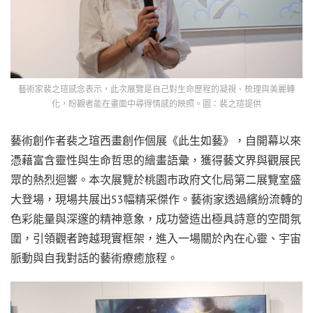
藝術家裴之瑄感念表示，此次展覽是自己對生命歷程的凝視、梳理與美麗轉
化，盼觀者能在畫面中尋得情感的映照。圖：裴之瑄提供
藝術創作者裴之瑄西畫創作個展《此生如藝》，自開幕以來
憑藉富含靈性與生命哲思的繪畫語彙，獲得藝文界與觀展民
眾的熱烈迴響。本次展覽於桃園市政府文化局第二展覽室盛
大登場，現場共展出53幅精采傑作。藝術家透過繽紛流轉的
色彩能量與深邃的精神意象，成功營造出極具詩意的空間氛
圍，引領觀者跨越現實框架，進入一場關於內在心靈、宇宙
脈動與自我對話的藝術療癒旅程。