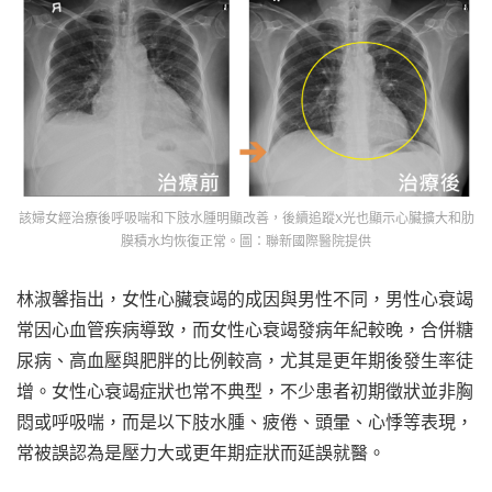
該婦女經治療後呼吸喘和下肢水腫明顯改善，後續追蹤X光也顯示心臟擴大和肋
膜積水均恢復正常。圖：聯新國際醫院提供
林淑馨指出，女性心臟衰竭的成因與男性不同，男性心衰竭
常因心血管疾病導致，而女性心衰竭發病年紀較晚，合併糖
尿病、高血壓與肥胖的比例較高，尤其是更年期後發生率徒
增。女性心衰竭症狀也常不典型，不少患者初期徵狀並非胸
悶或呼吸喘，而是以下肢水腫、疲倦、頭暈、心悸等表現，
常被誤認為是壓力大或更年期症狀而延誤就醫。