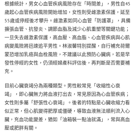
根據統計，男女心血管疾病風險存在「時間差」，男性自45
歲起心血管疾病風險開始增加，女性則受雌激素保護，延至
55歲或停經後才攀升。雌激素如同心血管「防護罩」，具備
擴張血管、抗發炎、調節血脂及減少心肌重塑等關鍵功能；
一旦失去雌激素保護，高血壓、高血脂、心血管疾病與心肌
病變風險將迅速追平男性。林淑馨特別提醒，自行補充荷爾
蒙恐增加乳癌與血栓風險，不建議以此預防心臟病，若是早
發性停經的女性，仍須經婦產科評估後，再判斷是否需要補
充。
目前心臟衰竭分為兩種類型。男性較常見「收縮性心衰
竭」，即心臟無力將血液打出去，常見原因為心血管疾病；
女性則多屬「舒張性心衰竭」。後者的特點是心臟收縮力看
似正常，但心肌變得肥厚或僵硬，導致血液無法順利流入心
臟，充血功能變差，猶如「油箱裝一點油就滿」，常與高血
壓或肥胖有關。