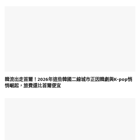
韓流出走首爾！2026年這些韓國二線城市正因韓劇與K-pop悄
悄崛起，旅費還比首爾便宜