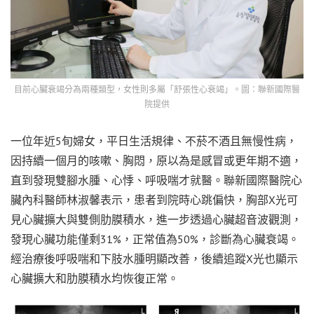
目前心臟衰竭分為兩種類型，女性則多屬「舒張性心衰竭」。圖：聯新國際醫
院提供
一位年近5旬婦女，平日生活規律、不菸不酒且無慢性病，
因持續一個月的咳嗽、胸悶，原以為是感冒或更年期不適，
直到發現雙腳水腫、心悸、呼吸喘才就醫。聯新國際醫院心
臟內科醫師林淑馨表示，患者到院時心跳偏快，胸部X光可
見心臟擴大與雙側肋膜積水，進一步透過心臟超音波觀測，
發現心臟功能僅剩31%，正常值為50%，診斷為心臟衰竭。
經治療後呼吸喘和下肢水腫明顯改善，後續追蹤X光也顯示
心臟擴大和肋膜積水均恢復正常。