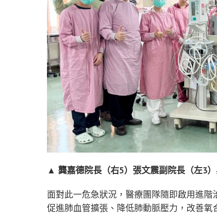
▲ 龔嘉德院長（右5）張文震副院長（左3
面對此一危急狀況，醫療團隊隨即啟用進階治
促進肺血管擴張、降低肺動脈壓力，改善氧