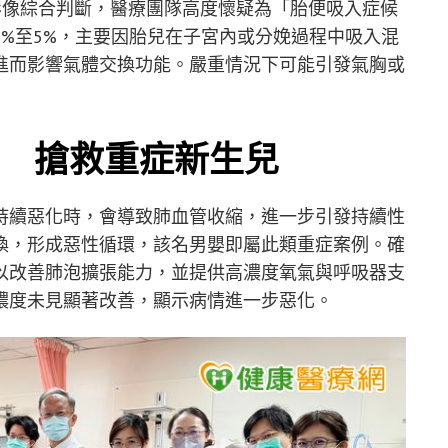
影像綜合判斷，醫療團隊高度懷疑為「胎便吸入症候
%至5%，主要因胎兒在子宮內或分娩過程中吸入混
進而影響氣體交換功能。嚴重情況下可能引發氣胸或
 搶救重症新生兒
持續惡化時，會導致肺血管收縮，進一步引發持續性
換，形成惡性循環，該名男嬰即屬此類重症案例。確
以改善肺泡擴張能力，並提供高濃度氧氣與呼吸器支
濃度未見顯著改善，顯示病情進一步惡化。