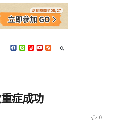
救重症成功
0