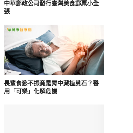
中華郵政公司發行臺灣美食郵票小全
張
長輩食慾不振竟是胃中藏植糞石？醫
用「可樂」化解危機