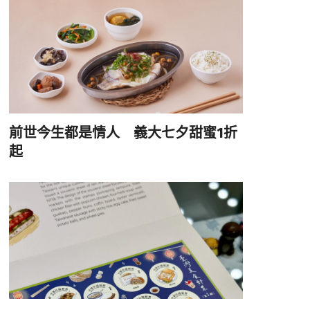
前世今生都是情人 義大七夕甜蜜1折
起