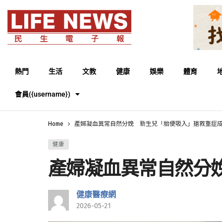
熱門
生活
文教
健康
娛樂
體育
會員({username})
Home
產婦凝血異常自然分娩 新生兒「胎便吸入」搶救重症
健康
產婦凝血異常自然分
健康醫療網
2026-05-21