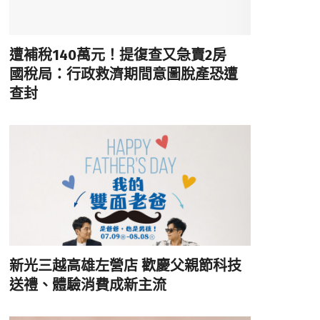
遭補稅140萬元！提復查又急賣2房
國稅局：行政救濟期間意圖脫產恐遭
查封
新光三越高雄左營店 歡慶父親節科技
送禮、體驗消費成新主流