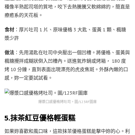
種像半熟起司塔的質地，咬下去熱騰騰又軟綿綿的，簡直是
療癒系的天花板。
食材
：厚片吐司 1 片、原味優格 3 大匙、蛋黃 1 顆、楓糖
漿少許
做法
：先用湯匙在吐司中央壓出一個凹槽。將優格、蛋黃與
楓糖攪拌成糊狀倒入凹槽內。送進氣炸鍋或烤箱， 180 度
烤 10 分鐘，直到表面出現漂亮的虎皮焦斑。外酥內嫩的口
感，妳一定要試試看。
爆漿口感優格烤吐司。圖/123RF圖庫
5.抹茶紅豆優格輕蛋糕
如果妳喜歡和風口味，這款抹茶優格蛋糕能擊中妳的心。利