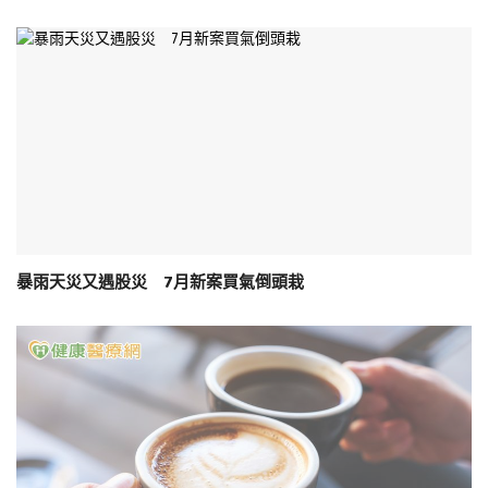
暴雨天災又遇股災 7月新案買氣倒頭栽