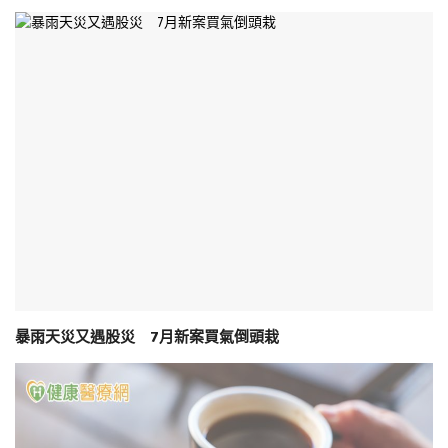
暴雨天災又遇股災 7月新案買氣倒頭栽