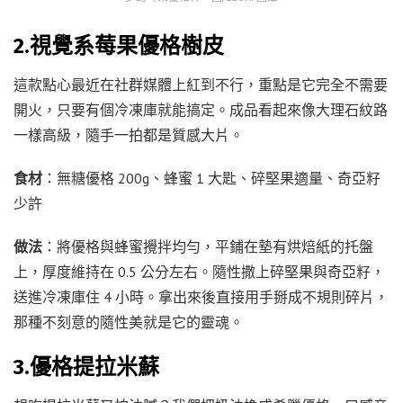
2.視覺系莓果優格樹皮
這款點心最近在社群媒體上紅到不行，重點是它完全不需要
開火，只要有個冷凍庫就能搞定。成品看起來像大理石紋路
一樣高級，隨手一拍都是質感大片。
食材
：無糖優格 200g、蜂蜜 1 大匙、碎堅果適量、奇亞籽
少許
做法
：將優格與蜂蜜攪拌均勻，平鋪在墊有烘焙紙的托盤
上，厚度維持在 0.5 公分左右。隨性撒上碎堅果與奇亞籽，
送進冷凍庫住 4 小時。拿出來後直接用手掰成不規則碎片，
那種不刻意的隨性美就是它的靈魂。
3.優格提拉米蘇