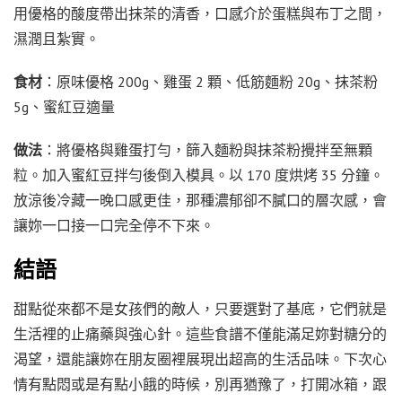
用優格的酸度帶出抹茶的清香，口感介於蛋糕與布丁之間，
濕潤且紮實。
食材
：原味優格 200g、雞蛋 2 顆、低筋麵粉 20g、抹茶粉
5g、蜜紅豆適量
做法
：將優格與雞蛋打勻，篩入麵粉與抹茶粉攪拌至無顆
粒。加入蜜紅豆拌勻後倒入模具。以 170 度烘烤 35 分鐘。
放涼後冷藏一晚口感更佳，那種濃郁卻不膩口的層次感，會
讓妳一口接一口完全停不下來。
結語
甜點從來都不是女孩們的敵人，只要選對了基底，它們就是
生活裡的止痛藥與強心針。這些食譜不僅能滿足妳對糖分的
渴望，還能讓妳在朋友圈裡展現出超高的生活品味。下次心
情有點悶或是有點小餓的時候，別再猶豫了，打開冰箱，跟