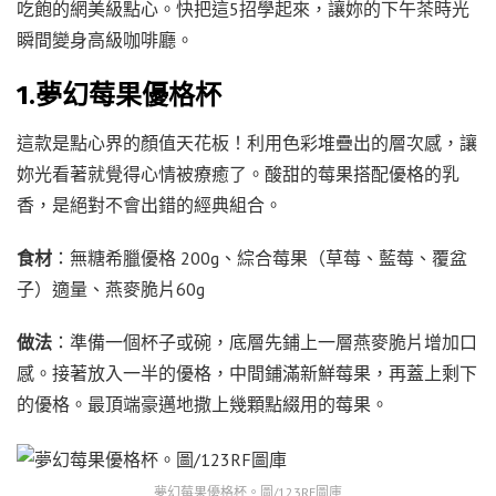
吃飽的網美級點心。快把這5招學起來，讓妳的下午茶時光
瞬間變身高級咖啡廳。
1.夢幻莓果優格杯
這款是點心界的顏值天花板！利用色彩堆疊出的層次感，讓
妳光看著就覺得心情被療癒了。酸甜的莓果搭配優格的乳
香，是絕對不會出錯的經典組合。
食材
：無糖希臘優格 200g、綜合莓果（草莓、藍莓、覆盆
子）適量、燕麥脆片60g
做法
：準備一個杯子或碗，底層先鋪上一層燕麥脆片增加口
感。接著放入一半的優格，中間鋪滿新鮮莓果，再蓋上剩下
的優格。最頂端豪邁地撒上幾顆點綴用的莓果。
夢幻莓果優格杯。圖/123RF圖庫