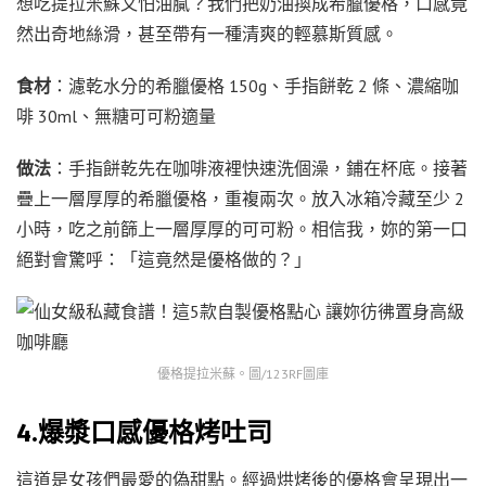
想吃提拉米蘇又怕油膩？我們把奶油換成希臘優格，口感竟
然出奇地絲滑，甚至帶有一種清爽的輕慕斯質感。
食材
：濾乾水分的希臘優格 150g、手指餅乾 2 條、濃縮咖
啡 30ml、無糖可可粉適量
做法
：手指餅乾先在咖啡液裡快速洗個澡，鋪在杯底。接著
疊上一層厚厚的希臘優格，重複兩次。放入冰箱冷藏至少 2
小時，吃之前篩上一層厚厚的可可粉。相信我，妳的第一口
絕對會驚呼：「這竟然是優格做的？」
優格提拉米蘇。圖/123RF圖庫
4.爆漿口感優格烤吐司
這道是女孩們最愛的偽甜點。經過烘烤後的優格會呈現出一