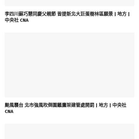
李四川蘇巧慧同慶父親節 皆提新北大巨蛋樹林區願景 | 地方 |
中央社 CNA
颱風襲台 北市強風吹倒圍籬鷹架建管處開罰 | 地方 | 中央社
CNA