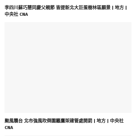
李四川蘇巧慧同慶父親節 皆提新北大巨蛋樹林區願景 | 地方 |
中央社 CNA
颱風襲台 北市強風吹倒圍籬鷹架建管處開罰 | 地方 | 中央社
CNA