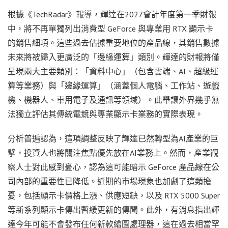
根據《TechRadar》報導，輝達在2027會計年度第一季財報
中，將不再單獨列出消費型 GeForce 與專業用 RTX 顯示卡
的銷售細項。這些過去佔據重要地位的產品線，其銷售數據
未來將被歸入更廣泛的「邊緣運算」類別。輝達的財報將僅
呈現兩大主要類別：「資料中心」（包含雲端、AI、超級運
算等業務）與「邊緣運算」（涵蓋個人電腦、工作站、遊戲
機、機器人、車用電子及通訊等領域）。此舉讓外界幾乎無
法獨立評估其傳統電競與專業顯示卡業務的實際表現。
分析普遍認為，這項調整反映了輝達已然轉型為AI產業的巨
擘，投資人也將關注焦點優先放在AI業務上。然而，產業觀
察人士對此感到憂心，認為這可能暗示 GeForce 產品線在公
司內部的重要性已降低。近期的市場現象也加劇了這類擔
憂，包括顯示卡價格上漲、供應短缺，以及 RTX 5000 Super
等新系列顯示卡傳出暫緩更新的傳聞。此外，有消息指出輝
達今年可能不會發布任何新款繪圖處理器，這在過去相當罕