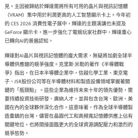
見。主因被歸結於輝達需將所有可用的晶片與視訊記憶體
（VRAM）集中用於利潤更高的人工智慧顯示卡上。今年初
的 CES 2026 消費性電子展中，輝達的主題演講也未提及
GeForce 顯示卡，進一步強化了電競玩家社群中，輝達重心
已轉向AI的普遍認知。
輝達對AI晶片與視訊記憶體的龐大需求，無疑將加劇全球半
導體供應鏈的競爭強度。克里斯·米勒的著作《半導體戰
爭》指出，在日本半導體企業中，信越化學工業、東京電
子、JSR股份公司等在半導體材料和製造設備領域掌握著關
鍵的「瓶頸點」。這些企業為維持未來十年的領先優勢，需
要持續投資技術研發、廣納人才，並與包含台灣、歐洲、美
國在內的全球夥伴深化合作。這意味著，作為全球半導體製
造重鎮的台灣，儘管在晶圓代工和高頻寬記憶體供應上佔有
關鍵地位，也將間接面臨更大的全球資源調配壓力和激烈的
競爭態勢。