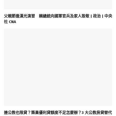
父親節逢漢光演習 賴總統向國軍官兵及家人致敬 | 政治 | 中央
社 CNA
連公教也限貸？築巢優利貸額度不足怎麼辦？3 大公教房貸替代