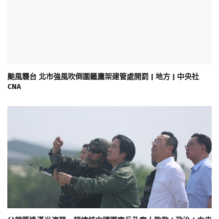
颱風襲台 北市強風吹倒圍籬鷹架建管處開罰 | 地方 | 中央社
CNA