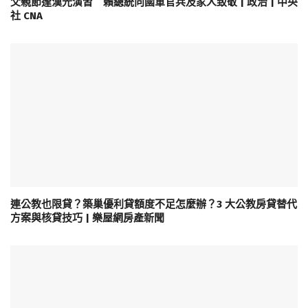
父親節逢漢光演習 賴總統向國軍官兵及家人致敬 | 政治 | 中央
社 CNA
連公教也限貸？築巢優利貸額度不足怎麼辦？3 大公教房貸替代
方案與核貸技巧 | 樂屋網房產新聞