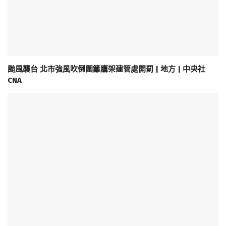
颱風襲台 北市強風吹倒圍籬鷹架建管處開罰 | 地方 | 中央社
CNA