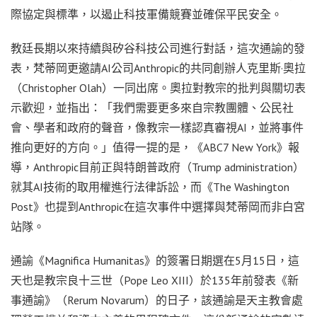
際協定與標準，以遏止科技軍備競賽並確保平民安全。
教廷長期以來持續與矽谷科技公司進行對話，這次通諭的發
表，梵蒂岡更邀請AI公司Anthropic的共同創辦人克里斯·奧拉
（Christopher Olah）一同出席。奧拉對教宗的批判與關切表
示歡迎，並指出：「我們需要更多來自宗教團體、公民社
會、學者和政府的聲音，像教宗一樣認真審視AI，並將事件
推向更好的方向。」值得一提的是，《ABC7 New York》報
導，Anthropic目前正與特朗普政府（Trump administration）
就其AI技術的取用權進行法律訴訟，而《The Washington
Post》也提到Anthropic在這次事件中選擇與梵蒂岡而非白宮
站隊。
通諭《Magnifica Humanitas》的簽署日期選在5月15日，這
天也是教宗良十三世（Pope Leo XIII）於135年前發表《新
事通諭》（Rerum Novarum）的日子，該通諭是天主教會處