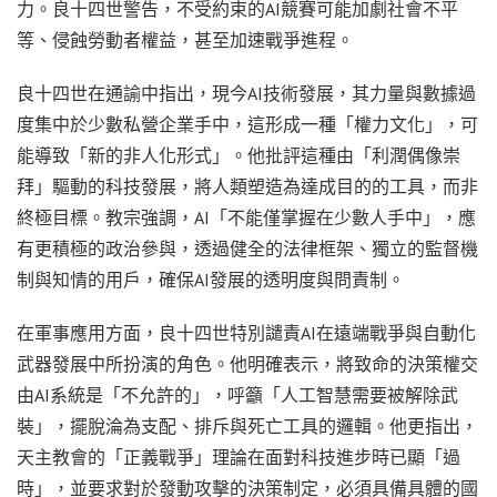
力。良十四世警告，不受約束的AI競賽可能加劇社會不平
等、侵蝕勞動者權益，甚至加速戰爭進程。
良十四世在通諭中指出，現今AI技術發展，其力量與數據過
度集中於少數私營企業手中，這形成一種「權力文化」，可
能導致「新的非人化形式」。他批評這種由「利潤偶像崇
拜」驅動的科技發展，將人類塑造為達成目的的工具，而非
終極目標。教宗強調，AI「不能僅掌握在少數人手中」，應
有更積極的政治參與，透過健全的法律框架、獨立的監督機
制與知情的用戶，確保AI發展的透明度與問責制。
在軍事應用方面，良十四世特別譴責AI在遠端戰爭與自動化
武器發展中所扮演的角色。他明確表示，將致命的決策權交
由AI系統是「不允許的」，呼籲「人工智慧需要被解除武
裝」，擺脫淪為支配、排斥與死亡工具的邏輯。他更指出，
天主教會的「正義戰爭」理論在面對科技進步時已顯「過
時」，並要求對於發動攻擊的決策制定，必須具備具體的國