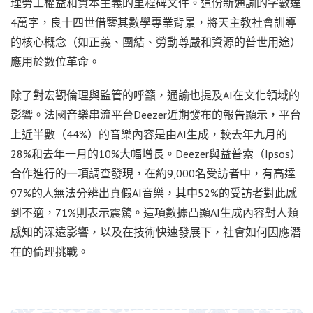
理勞工權益和資本主義的里程碑文件。這份新通諭的字數達
4萬字，良十四世借鑒其數學專業背景，將天主教社會訓導
的核心概念（如正義、團結、勞動尊嚴和資源的普世用途）
應用於數位革命。
除了對宏觀倫理與監管的呼籲，通諭也提及AI在文化領域的
影響。法國音樂串流平台Deezer近期發布的報告顯示，平台
上近半數（44%）的音樂內容是由AI生成，較去年九月的
28%和去年一月的10%大幅增長。Deezer與益普索（Ipsos）
合作進行的一項調查發現，在約9,000名受訪者中，有高達
97%的人無法分辨出真假AI音樂，其中52%的受訪者對此感
到不適，71%則表示震驚。這項數據凸顯AI生成內容對人類
感知的深遠影響，以及在技術快速發展下，社會如何因應潛
在的倫理挑戰。