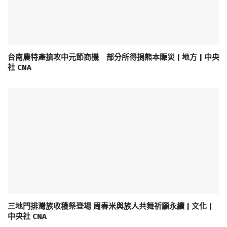
台南農特產搶攻中元節商機 部分所得捐熊本賑災 | 地方 | 中央
社 CNA
三地門排灣族收穫祭登場 周春米與族人共舞祈願永續 | 文化 |
中央社 CNA