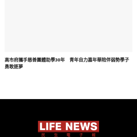
高市府攜手慈善團體助學30年 青年自力嘉年華陪伴弱勢學子
勇敢逐夢