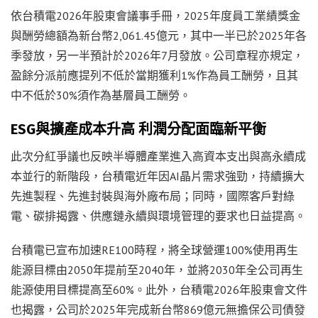
依台積電2026年股東會議事手冊，2025年度員工業績獎金
與酬勞總額為新台幣2,061.45億元，其中一半已於2025年各
季發放，另一半預計於2026年7月發放。公司章程亦規定，
盈餘分派前應提列不低於當期獲利1%作為員工酬勞，且其
中不低於30%須作為基層員工酬勞。
ESG與擴產成本升高 利潤分配面臨新平衡
此次分紅爭議也反映半導體產業進入高資本支出與高永續成
本並行的新階段，台積電近年因AI晶片需求強勁，持續擴大
先進製程、先進封裝與海外廠布局；同時，國際客戶對綠
電、碳排揭露、供應鏈永續與環境管理的要求也日益提高。
台積電已宣布加速RE100時程，將全球營運100%使用再生
能源目標由2050年提前至2040年，並將2030年全公司再生
能源使用目標提高至60%。此外，台積電2026年股東會文件
也揭露，公司於2025年完成新台幣869億元無擔保公司債發