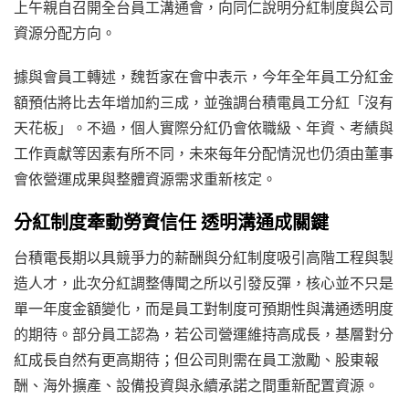
上午親自召開全台員工溝通會，向同仁說明分紅制度與公司
資源分配方向。
據與會員工轉述，魏哲家在會中表示，今年全年員工分紅金
額預估將比去年增加約三成，並強調台積電員工分紅「沒有
天花板」。不過，個人實際分紅仍會依職級、年資、考績與
工作貢獻等因素有所不同，未來每年分配情況也仍須由董事
會依營運成果與整體資源需求重新核定。
分紅制度牽動勞資信任 透明溝通成關鍵
台積電長期以具競爭力的薪酬與分紅制度吸引高階工程與製
造人才，此次分紅調整傳聞之所以引發反彈，核心並不只是
單一年度金額變化，而是員工對制度可預期性與溝通透明度
的期待。部分員工認為，若公司營運維持高成長，基層對分
紅成長自然有更高期待；但公司則需在員工激勵、股東報
酬、海外擴產、設備投資與永續承諾之間重新配置資源。