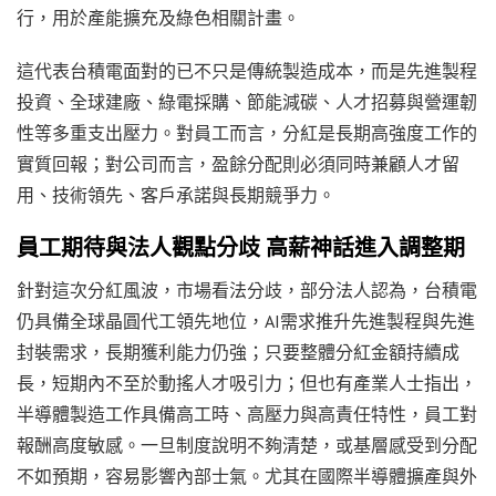
行，用於產能擴充及綠色相關計畫。
這代表台積電面對的已不只是傳統製造成本，而是先進製程
投資、全球建廠、綠電採購、節能減碳、人才招募與營運韌
性等多重支出壓力。對員工而言，分紅是長期高強度工作的
實質回報；對公司而言，盈餘分配則必須同時兼顧人才留
用、技術領先、客戶承諾與長期競爭力。
員工期待與法人觀點分歧 高薪神話進入調整期
針對這次分紅風波，市場看法分歧，部分法人認為，台積電
仍具備全球晶圓代工領先地位，AI需求推升先進製程與先進
封裝需求，長期獲利能力仍強；只要整體分紅金額持續成
長，短期內不至於動搖人才吸引力；但也有產業人士指出，
半導體製造工作具備高工時、高壓力與高責任特性，員工對
報酬高度敏感。一旦制度說明不夠清楚，或基層感受到分配
不如預期，容易影響內部士氣。尤其在國際半導體擴產與外