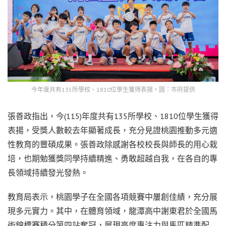
今年度共有135所學校、1810位學生獲得表揚。圖：市府提供
張善政指出，今(115)年度共有135所學校、1810位學生獲得
表揚，受獎人數較去年顯著成長，充分見證桃園推動多元適
性教育的豐碩成果。張善政除感謝各校校長與師長的用心栽
培，也期勉獲獎同學持續精進、勇敢超越自我，在各自的專
長領域持續發光發熱。
教育局表示，桃園學子在全國各項競賽中屢創佳績，充分展
現多元實力。其中，在體育領域，龍潭高中謝東君於全國馬
術錦標賽積分第四站奪冠，展現高度專注力與馬匹精準配