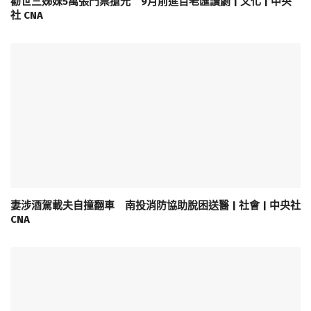
勸世三姊妹5萬張門票搶光 9月前進百老匯讀劇 | 文化 | 中央
社 CNA
妻涉酒駕載夫自撞翻車 南投消防協助脫困送醫 | 社會 | 中央社
CNA