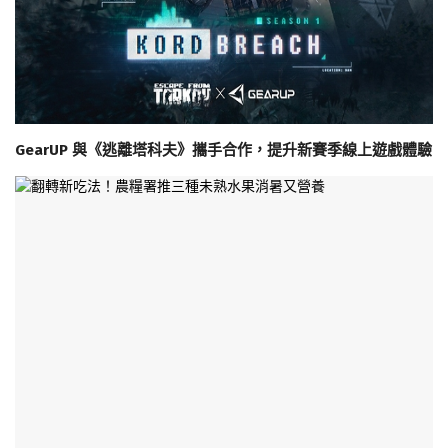
GearUP 與《逃離塔科夫》攜手合作，提升新賽季線上遊戲體驗