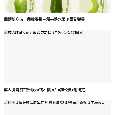
翻轉新吃法！農糧署推三種未熟水果消暑又營養
成人肺鏈疫苗升級20或21價 8/10起公費1劑搞定