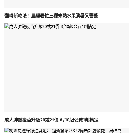
翻轉新吃法！農糧署推三種未熟水果消暑又營養
成人肺鏈疫苗升級20或21價 8/10起公費1劑搞定