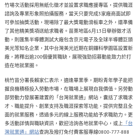
竹場次活動採用無紙化徵才並設置求職應援專區，提供職涯
諮詢及專業形象照拍攝服務，當天只要完成3家廠商面試即
可參加抽獎活動，現場除了最大獎電動滑板車之外，還準備
了其他精美獎項送給求職者。苗栗地區6月13日舉辦徵才活
動，則匯集半導體測試大廠包含京元電子及全球半導體巨頭
美光等知名企業，其中台灣美光近期在銅鑼科學園區設置新
廠，將釋出逾200個優質職缺，展現強勁招募動能致力於打
造在地就業圈。
桃竹苗分署長賴家仁表示，適逢畢業季，期盼青年學子能把
握良機積極投入勞動市場，在職場上展現自我價值。另勞動
部勞動力發展署建置的「台灣就業通」網站，囊括了求職求
才、職能提升、創業支持及職涯探索等功能，提供完整且全
面的就業服務，透過多元的線上服務功能給予求職助力。更
多活動詳情與職缺資訊，歡迎洽詢各地就業中心，或上
「台
灣就業通」網站
查詢及撥打免付費客服專線0800-777-888