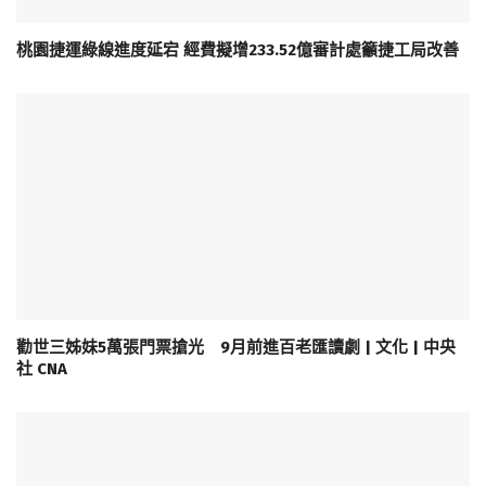
桃園捷運綠線進度延宕 經費擬增233.52億審計處籲捷工局改善
勸世三姊妹5萬張門票搶光 9月前進百老匯讀劇 | 文化 | 中央
社 CNA