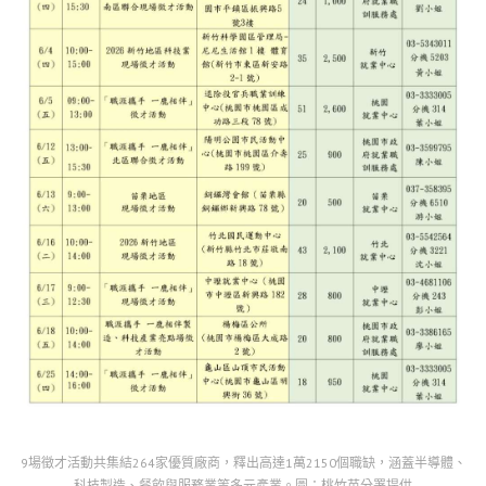
9場徵才活動共集結264家優質廠商，釋出高達1萬2150個職缺，涵蓋半導體、
科技製造、餐飲與服務業等多元產業。圖：桃竹苗分署提供