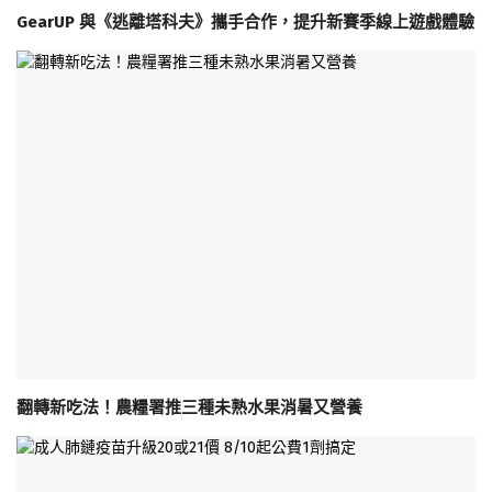
GearUP 與《逃離塔科夫》攜手合作，提升新賽季線上遊戲體驗
翻轉新吃法！農糧署推三種未熟水果消暑又營養