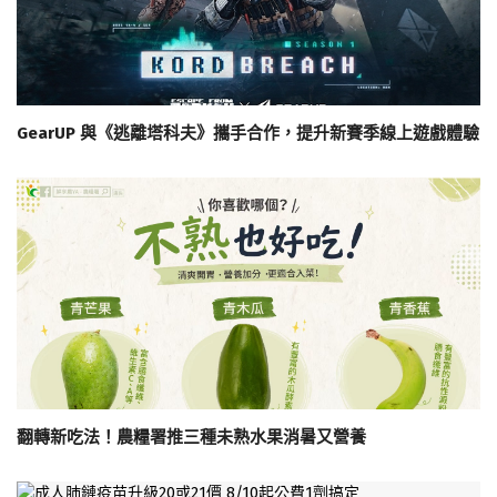
GearUP 與《逃離塔科夫》攜手合作，提升新賽季線上遊戲體驗
翻轉新吃法！農糧署推三種未熟水果消暑又營養