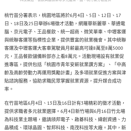
桃竹苗分署表示，桃園地區將於6月4日、5日、12日、17
日、18日及25日舉辦6場徵才活動，網羅華新麗華、華通電
腦、京元電子、王品餐飲、統一超商、微笑單車、中壢客運
與統聯客運等指標性企業，提供豐富的就業機會。其中統聯
客運及中壢客運大客車駕駛員月薪最高可達8萬至8萬5000
元，王品餐飲儲備幹部亦上看8萬元。活動現場設有就業促
進專區，提供包括「桃園市青年安薪就業讚方案」、「中高
齡及高齡勞動力再運用獎勵計畫」及多項就業促進方案與津
貼諮詢服務，協助求職民眾掌握就業資源，提升媒合成功
率。
在竹苗地區6月4日、13日及16日計有3場精彩的徵才活動，
提供求職者多元就業選擇。6月4日新竹場與6月16日竹北場
為科技業主題場，邀請頎邦電子、啟碁科技、緯創資通、力
晶積成、環球晶圓、智邦科技、南茂科技等大廠。其中，新