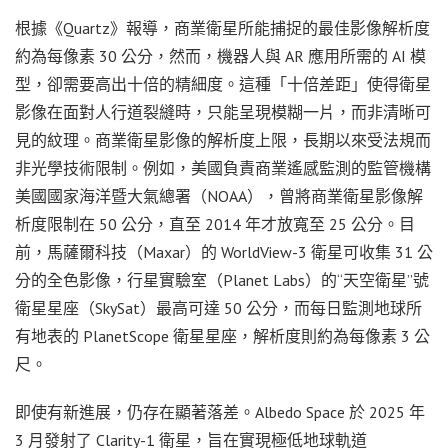
根據《Quartz》報導，商業衛星所能捕捉的最佳影像解析度
約為每像素 30 公分，然而，機器人與 AR 應用所需的 AI 模
型，卻需要高出十倍的精細度。這種「十倍差距」使得衛星
影像在面對人行道裂縫時，只能呈現模糊一片，而非清晰可
見的紋理。商業衛星影像的解析度上限，長期以來受法規而
非光學技術限制。例如，美國負責商業遙感監測的監管機構
美國國家海洋暨大氣總署（NOAA），曾將商業衛星影像解
析度限制在 50 公分，直至 2014 年才放寬至 25 公分。目
前，馬薩爾科技（Maxar）的 WorldView-3 衛星可收集 31 公
分的全色影像，行星實驗室（Planet Labs）的“天空衛星”號
衛星星座（SkySat）最高可達 50 公分，而每日監測地球所
有地表的 PlanetScope 衛星星座，解析度則約為每像素 3 公
尺。
即使有新進展，仍存在顯著落差。Albedo Space 於 2025 年
3 月發射了 Clarity-1 衛星，旨在實現極低地球軌道