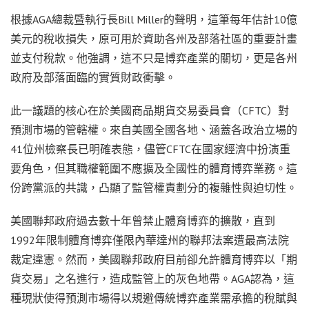
根據AGA總裁暨執行長Bill Miller的聲明，這筆每年估計10億
美元的稅收損失，原可用於資助各州及部落社區的重要計畫
並支付稅款。他強調，這不只是博弈產業的關切，更是各州
政府及部落面臨的實質財政衝擊。
此一議題的核心在於美國商品期貨交易委員會（CFTC）對
預測市場的管轄權。來自美國全國各地、涵蓋各政治立場的
41位州檢察長已明確表態，儘管CFTC在國家經濟中扮演重
要角色，但其職權範圍不應擴及全國性的體育博弈業務。這
份跨黨派的共識，凸顯了監管權責劃分的複雜性與迫切性。
美國聯邦政府過去數十年曾禁止體育博弈的擴散，直到
1992年限制體育博弈僅限內華達州的聯邦法案遭最高法院
裁定違憲。然而，美國聯邦政府目前卻允許體育博弈以「期
貨交易」之名進行，造成監管上的灰色地帶。AGA認為，這
種現狀使得預測市場得以規避傳統博弈產業需承擔的稅賦與