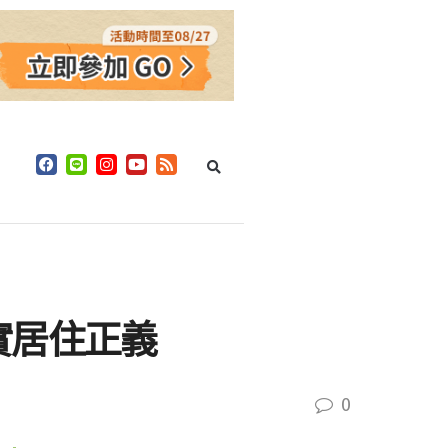
實居住正義
0