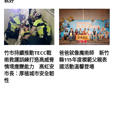
就好
竹市持續推動TECC戰
爸爸就像魔術師 新竹
術救護訓練打造高威脅
縣115年度模範父親表
情境應變能力 高虹安
揚活動溫馨登場
市長：厚植城市安全韌
性