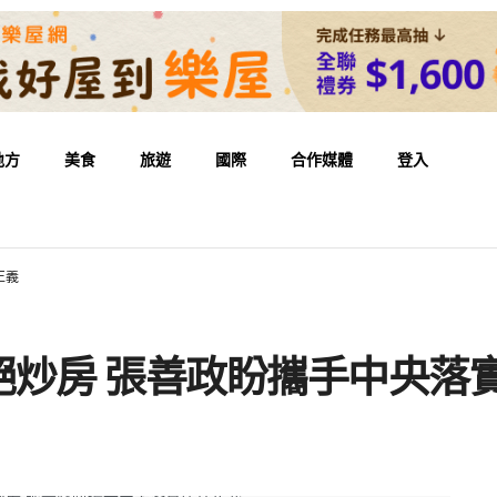
地方
美食
旅遊
國際
合作媒體
登入
正義
絕炒房 張善政盼攜手中央落