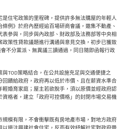
宅是住宅政策的里程碑，提供許多無法購屋的年輕人
治條例》於府內歷經逾百場研商會議，邀集不動產、
代表參與，同步與內政部、財政部及法務部等中央相
案政策性貸款議題進行溝通與意見交換，初步已獲致
議會不分黨派、無異議三讀通過，同日隨即函報行政
與TOD策略結合，在公共設施充足與交通便捷之
分回饋給政府，政府再以低於市價、且在薪資水準合
年輕婚育家庭；屋主若欲脫手，須以原價並經政府認
於資格者，建立「政府可控價格」的封閉市場交易機
市規模有限，不會衝擊既有房地產市場，對地方政府
用以挹注興建社會住宅，反而有效紓解社宅對政府帶