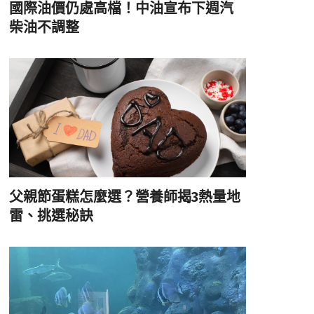
國際油價仍處高檔！中油宣布下週汽
柴油不調整
父親節蛋糕怎麼選？營養師揭3熱量地
雷、挑選秘訣