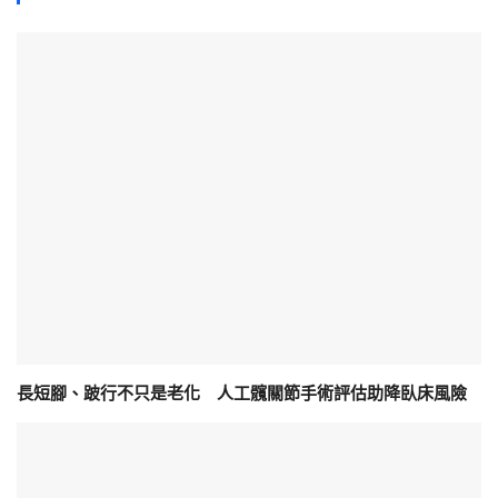
長短腳、跛行不只是老化 人工髖關節手術評估助降臥床風險