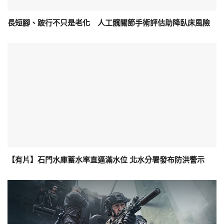
長短腳、跛行不只是老化 人工髖關節手術評估助降臥床風險
【有片】石門水庫蓄水率直逼滿水位 北水分署發布防洪警示