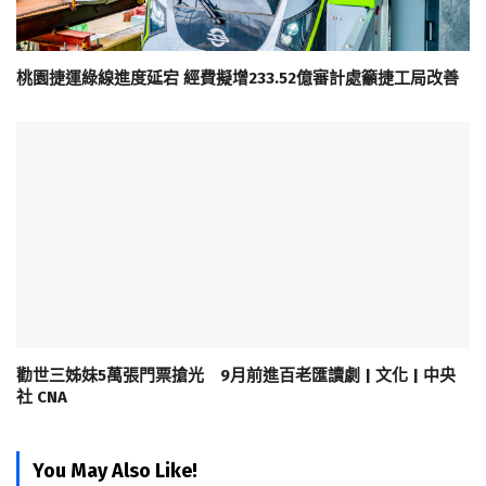
桃園捷運綠線進度延宕 經費擬增233.52億審計處籲捷工局改善
勸世三姊妹5萬張門票搶光 9月前進百老匯讀劇 | 文化 | 中央
社 CNA
You May Also Like!