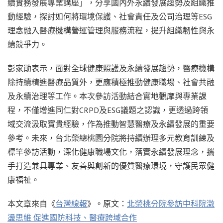
續實務發展專業講座」，分享國內外永續發展趨勢及組織推
動經驗，探討如何將環境保護、社會責任及公司治理等ESG
理念融入醫療機構營運管理與服務流程，提升組織韌性與永
續競爭力。
彭家勛表示，面對全球健康照護及永續發展趨勢，醫療機構
除持續精進醫療品質外，更應積極推動健康職場、社會共融
及永續治理等工作。本次參訪活動結合實地觀摩與專業課
程，不僅增進同仁對CRPD及ESG議題之認識，更透過跨領
域交流汲取寶貴經驗，作為推動智慧醫療及永續發展的重要
參考。未來，台北榮總桃園分院將持續辦理多元教育訓練及
標竿參訪活動，深化健康職場文化，落實永續發展理念，攜
手打造兼具專業、友善與創新的優質醫療環境，守護民眾健
康福祉。
本文章來自《
台灣線報
》。原文：
北榮桃分院參訪中科院激
盪思維 促進國防科技、醫療跨域合作