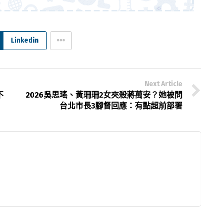
Linkedin
Next Article
不
2026吳思瑤、黃珊珊2女夾殺蔣萬安？她被問
台北市長3腳督回應：有點超前部署