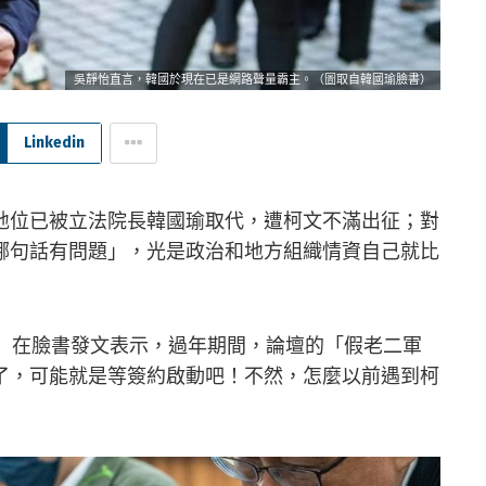
吳靜怡直言，韓國於現在已是網路聲量霸主。（圖取自韓國瑜臉書）
Linkedin
地位已被立法院長韓國瑜取代，遭柯文不滿出征；對
哪句話有問題」，光是政治和地方組織情資自己就比
日）在臉書發文表示，過年期間，論壇的「假老二軍
了，可能就是等簽約啟動吧！不然，怎麼以前遇到柯