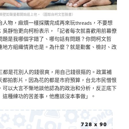
蔡壁如聲量都開始追上他。（圖取自柯文哲臉書）
物，麻煩一樣採購完成再來玩threads，不要想
；吳靜怡更向柯粉表示，「記者每次就喜歡用前幕僚
問題是我哪個字錯了、哪句話有問題？你問柯文哲
連地方組織情資也是。為什麼？就是勤奮、檢討、改
目三都是花別人的錢很爽，用自己錢很摳的。政黨補
天都拍影片，因為花的都是市府預算，台北市民憎恨
，可以大言不慚地談他認為的政治和分析，反正底下
』這種練功的苦差事，他應該沒本事做」。