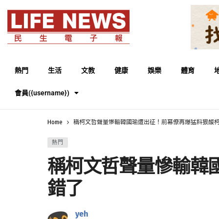
熱門
生活
文教
健康
娛樂
體育
會員({username})
Home
稱柯文哲聲量慘輸韓國瑜遭出征！前幕僚再爆猛料狠酸
熱門
稱柯文哲聲量慘輸韓
錯了
yeh