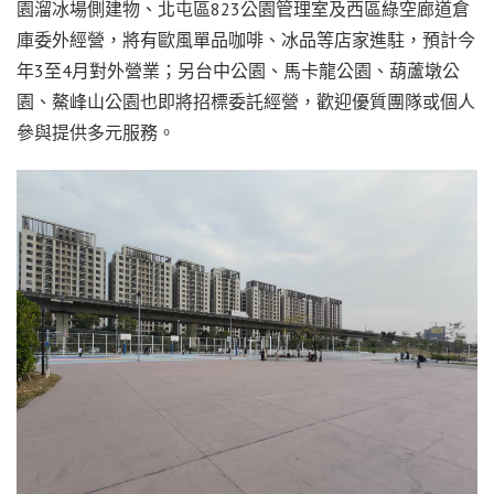
園溜冰場側建物、北屯區823公園管理室及西區綠空廊道倉
庫委外經營，將有歐風單品咖啡、冰品等店家進駐，預計今
年3至4月對外營業；另台中公園、馬卡龍公園、葫蘆墩公
園、鰲峰山公園也即將招標委託經營，歡迎優質團隊或個人
參與提供多元服務。