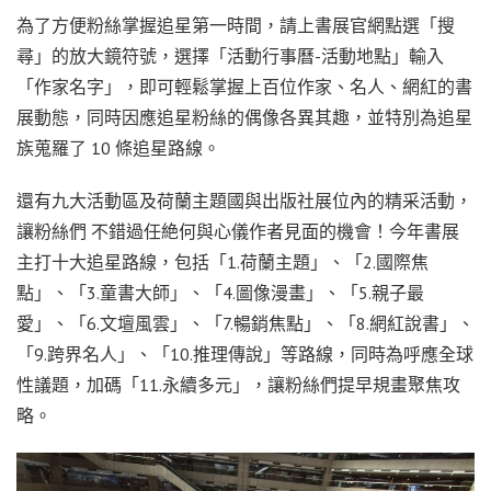
為了方便粉絲掌握追星第一時間，請上書展官網點選「搜
尋」的放大鏡符號，選擇「活動行事曆-活動地點」輸入
「作家名字」，即可輕鬆掌握上百位作家、名人、網紅的書
展動態，同時因應追星粉絲的偶像各異其趣，並特別為追星
族蒐羅了 10 條追星路線。
還有九大活動區及荷蘭主題國與出版社展位內的精采活動，
讓粉絲們 不錯過任絶何與心儀作者見面的機會！今年書展
主打十大追星路線，包括「1.荷蘭主題」、「2.國際焦
點」、「3.童書大師」、「4.圖像漫畫」、「5.親子最
愛」、「6.文壇風雲」、「7.暢銷焦點」、「8.網紅說書」、
「9.跨界名人」、「10.推理傳說」等路線，同時為呼應全球
性議題，加碼「11.永續多元」，讓粉絲們提早規畫聚焦攻
略。