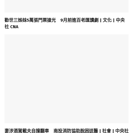
勸世三姊妹5萬張門票搶光 9月前進百老匯讀劇 | 文化 | 中央
社 CNA
妻涉酒駕載夫自撞翻車 南投消防協助脫困送醫 | 社會 | 中央社