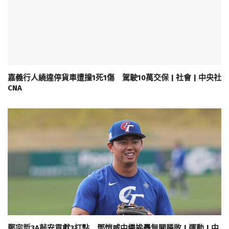
嘉義行人繞違停貨車遭撞1死1傷 駕駛10萬交保 | 社會 | 中央社
CNA
鄭宗哲3A敲安貢獻3打點 鄧愷威中繼挨轟無關勝敗 | 運動 | 中