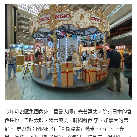
今年可說匯集國內外「童書大師」光芒萬丈，除有日本的宮
西達也、五味太郎、鈴木典丈、韓國蘇西 李、加拿大的席
尼‧ .史密斯；國內則有「圖像漫畫」幾米、小莊、阮光