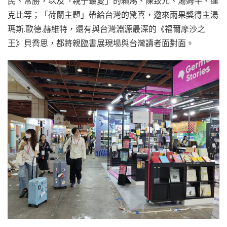
民、常勝，以及「親子最愛」的賴馬、陳致元、湯姆牛、達
克比等；「荷蘭主題」帶給台灣的驚喜，邀來雨果獎得主湯
瑪斯.歐德.赫維特，還有與台灣淵源最深的《福爾摩沙之
王》貝喬思，都將親臨書展現場與台灣讀者面對面。