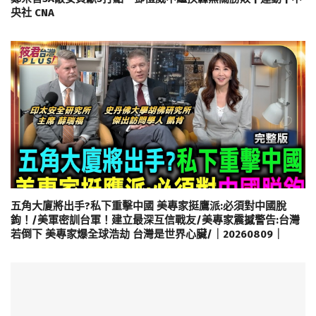
央社 CNA
五角大廈將出手?私下重擊中國 美專家挺鷹派:必須對中國脫
鉤！/美軍密訓台軍！建立最深互信戰友/美專家震撼警告:台灣
若倒下 美專家爆全球浩劫 台灣是世界心臟/｜20260809｜