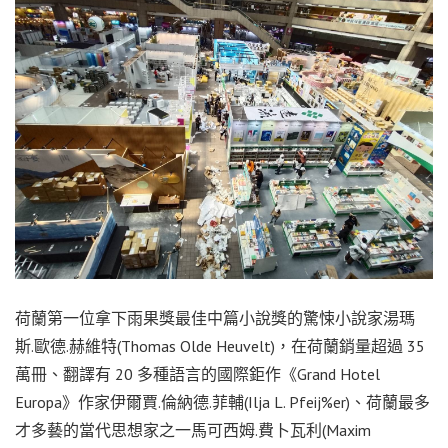
荷蘭第一位拿下雨果獎最佳中篇小說獎的驚悚小說家湯瑪
斯.歐德.赫維特(Thomas Olde Heuvelt)，在荷蘭銷量超過 35
萬冊、翻譯有 20 多種語言的國際鉅作《Grand Hotel
Europa》作家伊爾賈.倫納德.菲輔(Ilja L. Pfeij%er)、荷蘭最多
才多藝的當代思想家之一馬可西姆.費卜瓦利(Maxim