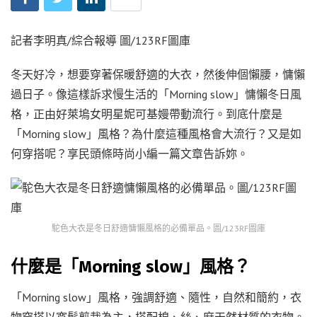
記者李明真/綜合報導 圖/123RF圖庫
冬天好冷，想要穿著保暖舒適的大衣，然後伸個懶腰，慵懶
過日子。像這樣訴求慢生活的「Morning slow」慵懶冬日風
格，正由好萊塢女明星妮可基嫚帶動流行。到底什麼是
「Morning slow」風格？為什麼這種風格會大流行？又是如
何穿搭呢？享民頭條時尚小編一篇文章告訴妳。
駝色大衣是冬日舒適慵懶風格的必備單品。圖/123RF圖庫
什麼是「Morning slow」風格？
「Morning slow」風格，強調舒適、隨性，自然和簡約，衣
物穿搭以寬鬆剪裁為主，搭配棉、絲、麻天然材質的衣物。