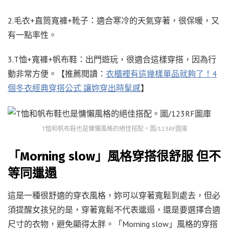
2.毛衣+直筒寬褲+靴子：適合寒冷的天氣穿著，很保暖，又
有一點率性。
3.T恤+寬褲+帆布鞋：出門遊玩，很適合這樣穿搭，因為行
動非常方便。【推薦閱讀：
衣櫃裡有這幾樣單品就夠了！4
個冬衣經典穿搭公式 讓妳穿出時髦感
】
T恤和帆布鞋也是慵懶風格的絕佳搭配。圖/123RF圖庫
「Morning slow」風格穿搭很舒服 但不
等同邋遢
這是一種很舒適的穿衣風格，妳可以穿著寬鬆到處去，但必
須提醒女孩兒的是，穿著寬鬆不代表邋遢，還是要選擇合適
尺寸的衣物，避免顯得太胖。「Morning slow」風格的穿搭