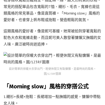
常見的搭配單品包含寬鬆的T恤、襯衫、毛衣，寬褲也是這
類風格的常見單品，像是直筒褲。「Morning slow」風格的
愛好者，也會穿上帆布鞋或拖鞋，營造輕鬆的氣氛。
這類風格的愛好者，像是妮可基嫚，她常被拍到穿著寬鬆的
駝色大衣和寬褲走動，而且妮可美人散發著慵懶又撫媚的女
人味，廣泛被時尚迷追捧。
設計簡單的保暖大衣穿出門，輕便休閒又有點慵懶，是最時尚的風格。
圖/123RF圖庫
「Morning slow」風格的穿搭公式
1.襯衫+長裙+拖鞋：長裙增加一點撫媚的感覺，慵懶中帶點
女人味。